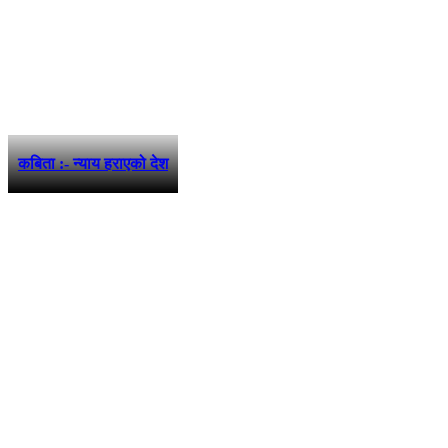
कबिता :- न्याय हराएको देश
फरककोण मिडिया प्रालि द्वारा संचालित
www.farakkon.com
तुलसीपुर उ. म. न. पा.- ५ दाङ, नेपाल
सम्पर्क: ९८५७८२०१३८
विज्ञापन: ९८४९१०५९५७
ई–मेल: info@farakkon.com