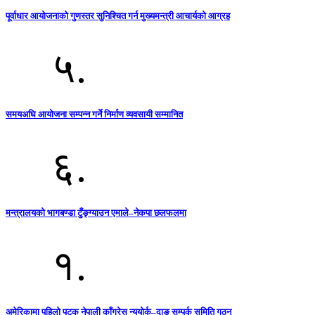
पूर्वाधार आयोजनाको गुणस्तर सुनिश्चित गर्न मुख्यमन्त्री आचार्यको आग्रह
५.
समयअघि आयोजना सम्पन्न गर्ने निर्माण व्यवसायी सम्मानित
६.
मन्त्रालयको भागबण्डा टुँङ्ग्याउन एमाले–नेकपा छलफलमा
१.
अमेरिकामा पहिलो पटक नेपाली काँग्रेस न्यूयोर्क–दाङ सम्पर्क समिति गठन