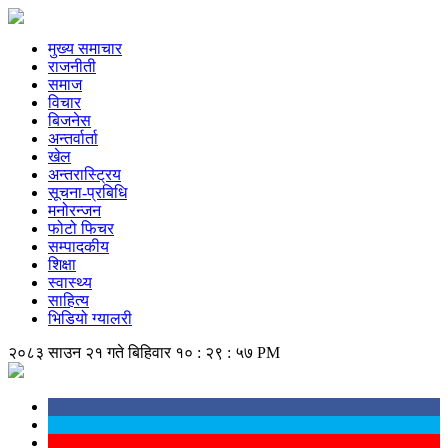
मुख्य समाचार
राजनीती
समाज
विचार
बिजनेस
अन्तर्वार्ता
खेल
अन्तरास्ट्रिय
सूचना-प्रबिधि
मनोरन्जन
फोटो फिचर
सम्पादकीय
शिक्षा
स्वास्थ्य
साहित्य
भिडियो ग्यालरी
२०८३ साउन २१ गते बिहिवार
१० : २९ : ५८ PM