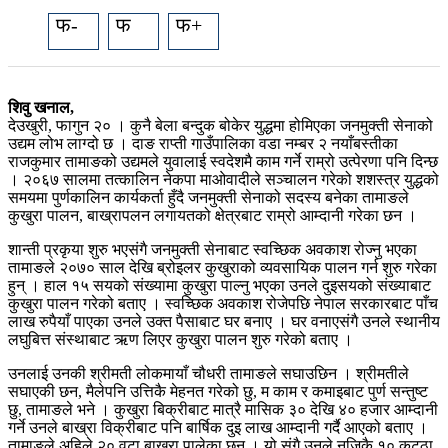
फ-
फ
फ+
शिवु खनाल,
देउखुरी, फागुन २० । कुनै बेला बन्दुक बोकेर युद्धमा होमिएका जनमुक्ती सेनाको
उद्यम लोभ लाग्दो छ । दाङ राप्ती गाउँपालिका वडा नम्बर २ नयाँबस्तीका
राजकुमार तामाङको उद्यमले युवालाई स्वदेशमै काम गर्ने राम्रो उत्पेरणा पनि दिन्छ
। २०६७ सालमा तत्कालिन नेकपा माओवादीले सञ्चालन गरेको शशस्त्र युद्धको
समयमा पुर्णकालिन कार्यकर्ता हुँदै जनमुक्ती सेनाको सदस्य बनेका तामाङले
कुखुरा पालन, बाख्रापलन लगायतको क्षेत्रबाट राम्रो आम्दानी गरेका छन ।
शान्ती प्रकृया शुरु भएसंगै जनमुक्ती सेनाबाट स्वच्छिक अवकाश रोज्नु भएका
तामाङले २०७० साल देखि ब्रोइलर कुखुराको व्यवसायिक पालन गर्न शुरु गरेका
हुन् । हाल १५ सयको संख्यामा कुखुरा पाल्नु भएका उनले दुइसयको संख्याबाट
कुखुरा पालन गरेको बताए । स्वच्छिक अवकाश रोजेपछि नेपाल सरकारबाट पाँच
लाख रुपैयाँ पाएका उनले उक्त पैसाबाट घर बनाए । घर वनाएसंगै उनले स्थानीय
लघुबित्त संस्थाबाट ऋण लिएर कुखुरा पालन शुरु गरेको बताए ।
उनलाई उनकी श्रीमती लोकमायाँ चौधरी तामाङले सघाउछिन । श्रीमतीले
सघाएकी छन, मैलेपनि उत्तिकै मेहनत गरेको छु, म काम र कमाइबाट पुर्ण सन्तुष्ट
छु, तामाङले भने । कुखुरा बिक्रीबाट मात्रै मासिक ३० देखि ४० हजार आम्दानी
गर्ने उनले बाख्रा विक्रीबाट पनि बार्षिक दुइ लाख आम्दानी गर्दै आएको बताए ।
तामाङले अहिले २० वटा बाख्रा पालेका छन । यो संगै उनले नजिकै १० कट्ठा