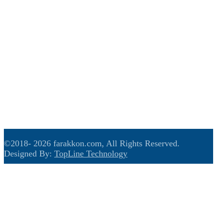
आर्थिक
विचार
खेलकुद
अन्तरास्ट्रिय
मनोरंजन
हाम्रो बारे
बिज्ञापन
सम्पर्क
©2018-
2026 farakkon.com, All Rights Reserved.
Designed By:
TopLine Technology