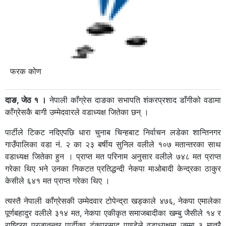
फरक कोण
दाङ, जेठ १ ।
नेपाली काँग्रेस दाङका सभापति शंकरप्रशाद डाँगीको वडामा
काँग्रेसकै बागी उम्मेदवारले वडाध्यक्ष जितेका छन् ।
पार्टीले टिकट नदिएपछि धारा चुनाब चिन्हबाट निर्वाचन लडेका शान्तिनगर
गाउँपालिका वडा नं. २ का २३ बर्षीय सुनिल वलीले १०७ मतान्तरका साथ
वडाध्यक्ष जितेका हुन । प्राप्त मत परिनाम अनुसार वलीले ७४८ मत प्राप्त
गरेका थिए भने उनका निकटत प्रतिद्धन्दी नेकपा माओबादी केन्द्रका ठाकुर
केसीले ६४१ मत प्राप्त गरेका थिए ।
त्यस्तै नेपाली काँग्रेसकी उम्मेदवार टोपेन्द्रा खड्काले ४७६, नेकपा एमालेका
पूर्णबहादुर वलीले ३१४ मत, नेकपा एकीकृत समाजबादीका खम्बु जैसीले १४ र
राष्ट्रिय प्रजातन्त्र पार्टीका टंकप्रसाद पाण्डेले वडाध्यक्षमा जम्मा ३ मात्रै