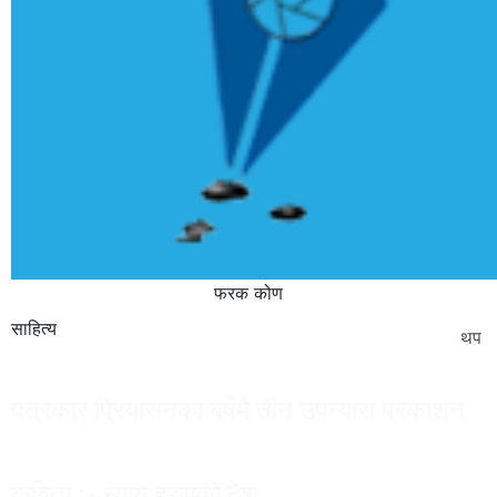
फरक कोण
साहित्य
थप
पत्रकार प्रियासनका बर्षमै तीन उपन्यास प्रकाशन
कबिता :- न्याय हराएको देश