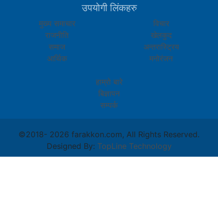
उपयोगी लिंकहरु
मुख्य समाचार
विचार
राजनीति
खेलकुद
समाज
अन्तरास्ट्रिय
आर्थिक
मनोरंजन
हाम्रो बारे
बिज्ञापन
सम्पर्क
©2018-
2026 farakkon.com, All Rights Reserved.
Designed By:
TopLine Technology