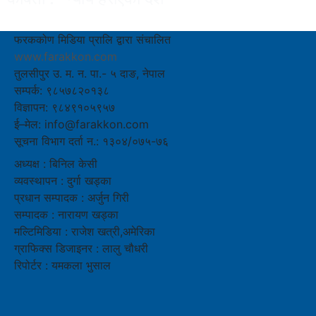
फरककोण मिडिया प्रालि द्वारा संचालित
www.farakkon.com
तुलसीपुर उ. म. न. पा.- ५ दाङ, नेपाल
सम्पर्क: ९८५७८२०१३८
विज्ञापन: ९८४९१०५९५७
ई–मेल: info@farakkon.com
सूचना विभाग दर्ता न.: १३०४/०७५-७६
अध्यक्ष : बिनिल केसी
व्यवस्थापन : दुर्गा खड्का
प्रधान सम्पादक : अर्जुन गिरी
सम्पादक : नारायण खड्का
मल्टिमिडिया : राजेश खत्री,अमेरिका
ग्राफिक्स डिजाइनर : लालु चौधरी
रिपोर्टर : यमकला भुसाल