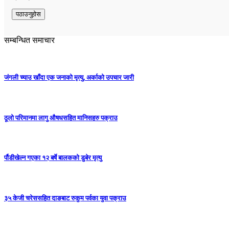
सम्बन्धित समाचार
जंगली च्याउ खाँदा एक जनाको मृत्यु, अर्काको उपचार जारी
ठूलो परिमानमा लागु औषधसहित मानिसहरु पक्राउ
र्पौडीखेल्न गएका १२ बर्षे बालकको डुबेर मृत्यु
३५ केजी चरेससहित दाङबाट रुकुम पर्वका युवा पक्राउ