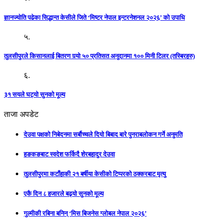
ज्ञानज्योति पढेका सिद्धान्त केसीले जिते ‘मिष्टर नेपाल इन्टरनेशनल २०२६’ को उपाधि
५.
तुलसीपुरले किसानलाई बितरण गर्‍यो ५० प्रतिसत अनुदानमा १०० मिनी टिलर (तस्बिरहरु)
६.
३१ सयले घट्यो सुनको मूल्य
ताजा अपडेट
देउवा पक्षको निबेदनमा सर्बौच्चले दियो बिबाद बारे पुनराबलोकन गर्ने अनुमति
हङकङबाट स्वदेश फर्किदै शेरबहादुर देउवा
तुलसीपुरमा कटाँहाकी २१ बर्षीया केसीको टिप्परको ठक्करबाट मृत्यु
एकै दिन ८ हजारले बढ्यो सुनको मूल्य
गुल्मीकी रबिना बनिन् ‘मिस बिजनेस ग्लोबल नेपाल २०२६’