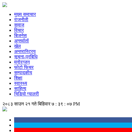
मुख्य समाचार
राजनीती
समाज
विचार
बिजनेस
अन्तर्वार्ता
खेल
अन्तरास्ट्रिय
सूचना-प्रबिधि
मनोरन्जन
फोटो फिचर
सम्पादकीय
शिक्षा
स्वास्थ्य
साहित्य
भिडियो ग्यालरी
२०८३ साउन २१ गते बिहिवार
७ : ३९ : ०८ PM