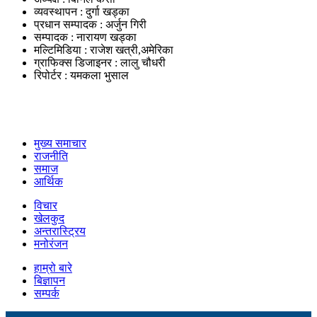
व्यवस्थापन : दुर्गा खड्का
प्रधान सम्पादक : अर्जुन गिरी
सम्पादक : नारायण खड्का
मल्टिमिडिया : राजेश खत्री,अमेरिका
ग्राफिक्स डिजाइनर : लालु चौधरी
रिपोर्टर : यमकला भुसाल
उपयोगी लिंकहरु
मुख्य समाचार
राजनीति
समाज
आर्थिक
विचार
खेलकुद
अन्तरास्ट्रिय
मनोरंजन
हाम्रो बारे
बिज्ञापन
सम्पर्क