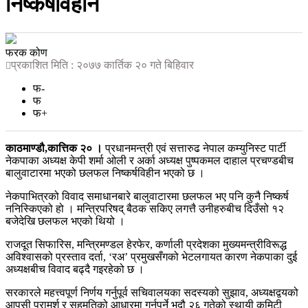
निष्कर्षविहीन
फरक कोण
प्रकाशित मिति : २०७७ कार्तिक २० गते बिहिवार
फ-
फ
फ+
काठमाण्डौ,कात्तिक २० ।
प्रधानमन्त्री एवं सत्तारुढ नेपाल कम्युनिस्ट पार्टी
नेकपाका अध्यक्ष केपी शर्मा ओली र अर्का अध्यक्ष पुष्पकमल दाहाल प्रचण्डबीच
बालुवाटारमा भएको छलफल निष्कर्षविहीन भएको छ ।
नेकपाभित्रको विवाद समाधानबारे बालुवाटारमा छलफल भए पनि कुनै निष्कर्ष
ननिस्किएको हो । मन्त्रिपरिषद् बैठक सकिए लगत्तै उनीहरुबीच दिउँसो १२
बजेदेखि छलफल भएको थियो ।
राजदूत सिफारिस, मन्त्रिमण्डल हेरफेर, कर्णाली प्रदेशका मुख्यमन्त्रीविरूद्ध
अविश्वासको प्रस्ताव दर्ता, ‘रअ’ प्रमुखसँगको भेटलगायत कारण नेकपाका दुई
अध्यक्षबीच विवाद बढ्दै गइरहेको छ ।
सरकारले महत्त्वपूर्ण निर्णय गर्नुपूर्व सचिवालयका सदस्यको सुझाव, अध्यक्षद्वयको
आपसी परामर्श र सहमतिको आधारमा गर्नुपर्ने भदौ २६ गतेको स्थायी कमिटी