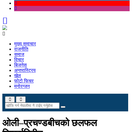
मुख्य समाचार
राजनीति
समाज
विचार
बिजनेस
अन्तरास्ट्रिय
खेल
फोटो फिचर
मनोरन्जन
ओली–प्रचण्डबीचकाे छलफल