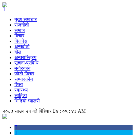
मुख्य समाचार
राजनीती
समाज
विचार
बिजनेस
अन्तर्वार्ता
खेल
अन्तरास्ट्रिय
सूचना-प्रबिधि
मनोरन्जन
फोटो फिचर
सम्पादकीय
शिक्षा
स्वास्थ्य
साहित्य
भिडियो ग्यालरी
२०८३ साउन २१ गते बिहिवार
४ : ०५ : ४३ AM