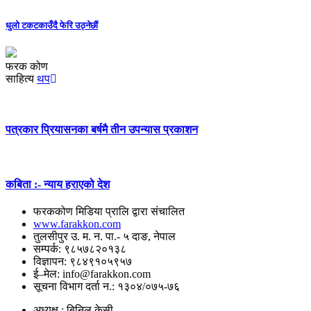
धुलो टकटकाउँदै फेरि उठ्नेछौं
फरक कोण
साहित्य
थप
पत्रकार प्रियासनका बर्षमै तीन उपन्यास प्रकाशन
कबिता :- न्याय हराएको देश
फरककोण मिडिया प्रालि द्वारा संचालित
www.farakkon.com
तुलसीपुर उ. म. न. पा.- ५ दाङ, नेपाल
सम्पर्क: ९८५७८२०१३८
विज्ञापन: ९८४९१०५९५७
ई–मेल: info@farakkon.com
सूचना विभाग दर्ता न.: १३०४/०७५-७६
अध्यक्ष : बिनिल केसी