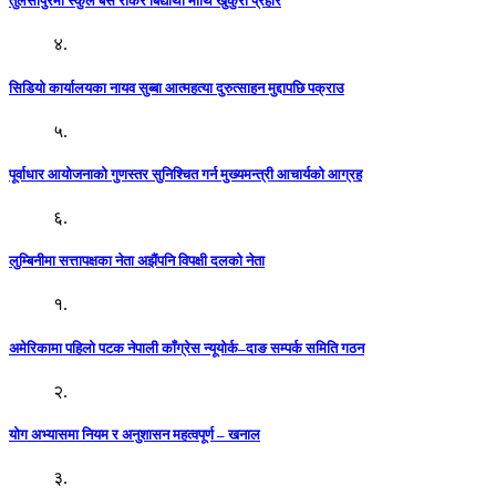
तुलसीपुरमा स्कुल बस रोकेर बिद्यार्थी माथि खुकुरी प्रहार
४.
सिडियो कार्यालयका नायव सुब्बा आत्महत्या दुरुत्साहन मुद्दापछि पक्राउ
५.
पूर्वाधार आयोजनाको गुणस्तर सुनिश्चित गर्न मुख्यमन्त्री आचार्यको आग्रह
६.
लुम्बिनीमा सत्तापक्षका नेता अझैंपनि विपक्षी दलको नेता
१.
अमेरिकामा पहिलो पटक नेपाली काँग्रेस न्यूयोर्क–दाङ सम्पर्क समिति गठन
२.
योग अभ्यासमा नियम र अनुशासन महत्वपूर्ण – खनाल
३.