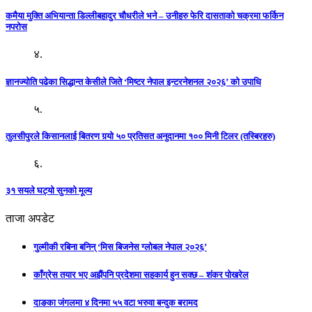
कमैया मुक्ति अभियान्ता डिल्लीबहादुर चौधरीले भने – उनीहरु फेरि दासताको चक्रमा फर्किन
नपरोस
४.
ज्ञानज्योति पढेका सिद्धान्त केसीले जिते ‘मिष्टर नेपाल इन्टरनेशनल २०२६’ को उपाधि
५.
तुलसीपुरले किसानलाई बितरण गर्‍यो ५० प्रतिसत अनुदानमा १०० मिनी टिलर (तस्बिरहरु)
६.
३१ सयले घट्यो सुनको मूल्य
ताजा अपडेट
गुल्मीकी रबिना बनिन् ‘मिस बिजनेस ग्लोबल नेपाल २०२६’
काँग्रेस तयार भए अझैंपनि प्रदेशमा सहकार्य हुन सक्छ – शंकर पोखरेल
दाङका जंगलमा ४ दिनमा ५५ वटा भरुवा बन्दुक बरामद