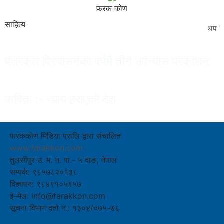
फरक कोण
साहित्य
थप
पत्रकार प्रियासनका बर्षमै तीन उपन्यास प्रकाशन
कबिता :- न्याय हराएको देश
फरककोण मिडिया प्रालि द्वारा संचालित
www.farakkon.com
तुलसीपुर उ. म. न. पा.- ५ दाङ, नेपाल
सम्पर्क: ९८५७८२०१३८
विज्ञापन: ९८४९१०५९५७
ई–मेल: info@farakkon.com
सूचना विभाग दर्ता न.: १३०४/०७५-७६