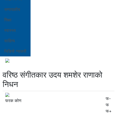
सम्पादकीय
शिक्षा
स्वास्थ्य
साहित्य
भिडियो ग्यालरी
वरिष्ठ संगीतकार उदय शमशेर राणाको
निधन
फ-
फरक कोण
फ
फ+