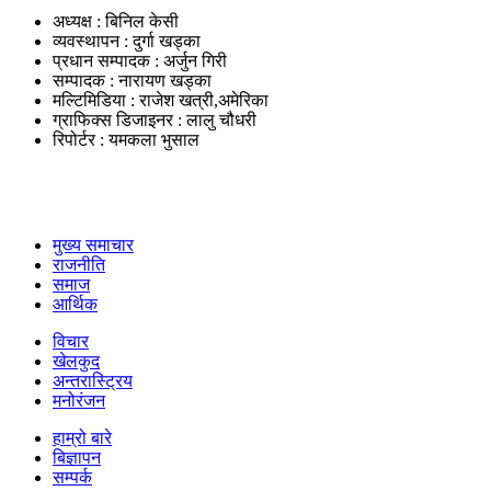
अध्यक्ष : बिनिल केसी
व्यवस्थापन : दुर्गा खड्का
प्रधान सम्पादक : अर्जुन गिरी
सम्पादक : नारायण खड्का
मल्टिमिडिया : राजेश खत्री,अमेरिका
ग्राफिक्स डिजाइनर : लालु चौधरी
रिपोर्टर : यमकला भुसाल
उपयोगी लिंकहरु
मुख्य समाचार
राजनीति
समाज
आर्थिक
विचार
खेलकुद
अन्तरास्ट्रिय
मनोरंजन
हाम्रो बारे
बिज्ञापन
सम्पर्क