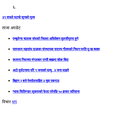
६.
३१ सयले घट्यो सुनको मूल्य
ताजा अपडेट
एम्बुलेन्स चालक संघको जिल्ला अधिवेशन तुलसीपुरमा हुने
पत्रकार महासंघ दाङका संस्थापक सदस्य गौतमको निधन प्रति दुःख ब्यक्त
कल्पना निधनमा मंगलबार राप्ती बबइमा शोक बिदा
अटो दुर्घटनामा परि १ जनाको मृत्यु , ३ जना घाइते
बिहान २ बजे पेस्तोलसहित ३ युवा पक्राउ
ग्यास सिलिण्डर लुकाएको फेला परेपछि ५० हजार जरिवाना
विचार
थप