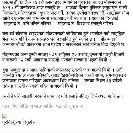
काठमाडौं,कार्तिक १४।नेपालमा इस्लाम धर्मका प्रवर्तक हजरत मोहम्मदको
१४९५ औं जन्मोत्सव आज मनाइँदै छ । आजको दिनमा मुस्लिम समुदायले र्‍याली
निकाल्ने, मस्जिदहरुमा कुरान पाठ गर्ने, उनका उपदेश स्मरण गर्ने, सामूहिक भोज
खाने र एकअर्कामा शुभकामना साटासाट गर्ने चलन छ । आजको दिनलाई
‘मोहम्मद डे’ पनि भनिने गरिन्छ । ‘मोहम्मद डे’ विश्वभर मनाइने गरिन्छ ।
यस वर्ष कोरोना भाइरसको संक्रमणको जोखिमका हुने भएकोले गर्दा सामूहिक
भेला भएर गरिने कार्यक्रमहरु भने प्रभावित हुने भएका छन् । मोहम्मदको
जन्मजयन्तीको अवसरमा आज प्रदेश २ सरकारले सार्वजनिक विदा दिएको छ ।
मोहम्मदको जन्म इस्वी सम्वत् ५७१ अप्रिल २० अर्थात् इस्लामी पात्रो हिजरी
सम्वतको १२ रब्बी औव्वलमा साउदी अरबको मक्कामा भएको थियो ।
बुवा अब्दुल्लाह र आमा आमिनाको कोखबाट उनको जन्म भएको थियो । उनी
जन्मिँदा रगतले नलतपतिएको, नुहाइदिइसकेपछिको जस्तो सफा, सुगन्धयुक्त र
जन्मजात खतना गरिएको अवस्थामा थिए भनिन्छ । उनको निधन ६३ वर्षको
उमेरमा साउदी अरबको मदिनामा भएको थियो ।
त्यसैले पनि साउदी अरबको मक्का र मदिनालाई पवित्र तिर्थस्थल मानिन्छ ।
प्रकाशित मिति : २०७७ कार्तिक १४ गते शुक्रवार
प्रतिक्रिया दिनुहोस