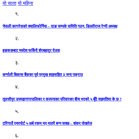
यो साता
यो महिना
१.
नेपाली काग्रेसको क्यालिफोर्निया – दाङ सम्पर्क समिति गठन, डिल्लीराज रेग्मी अध्यक्ष
२.
हङकङबाट स्वदेश फर्किदै शेरबहादुर देउवा
३.
कर्णाली बिकास बैंकका पूर्व प्रमुख शाहसहित ३ जना पक्राउ
४.
तुलसीपुर उपमहानगरपालिका र कल्पनाका परिवारका बीच भएको ५ बुँदे सहमतिमा के छ ?
५.
टरिगाउँ एयरपोर्ट ५ अर्ब रकम भए मात्रै बन्न सक्छ – शंकर पोखरेल
६.