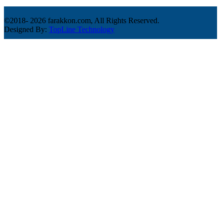
©2018-
2026 farakkon.com, All Rights Reserved.
Designed By:
TopLine Technology