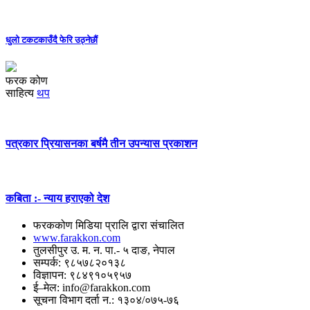
धुलो टकटकाउँदै फेरि उठ्नेछौं
फरक कोण
साहित्य
थप
पत्रकार प्रियासनका बर्षमै तीन उपन्यास प्रकाशन
कबिता :- न्याय हराएको देश
फरककोण मिडिया प्रालि द्वारा संचालित
www.farakkon.com
तुलसीपुर उ. म. न. पा.- ५ दाङ, नेपाल
सम्पर्क: ९८५७८२०१३८
विज्ञापन: ९८४९१०५९५७
ई–मेल: info@farakkon.com
सूचना विभाग दर्ता न.: १३०४/०७५-७६