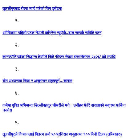
तुलसीपुरबाट रोल्पा जाादै गरेको जिप दुर्घटना
१.
अमेरिकामा पहिलो पटक नेपाली काँग्रेस न्यूयोर्क–दाङ सम्पर्क समिति गठन
२.
ज्ञानज्योति पढेका सिद्धान्त केसीले जिते ‘मिष्टर नेपाल इन्टरनेशनल २०२६’ को उपाधि
३.
योग अभ्यासमा नियम र अनुशासन महत्वपूर्ण – खनाल
४.
कमैया मुक्ति अभियान्ता डिल्लीबहादुर चौधरीले भने – उनीहरु फेरि दासताको चक्रमा फर्किन
नपरोस
५.
तुलसीपुरले किसानलाई बितरण गर्‍यो ५० प्रतिसत अनुदानमा १०० मिनी टिलर (तस्बिरहरु)