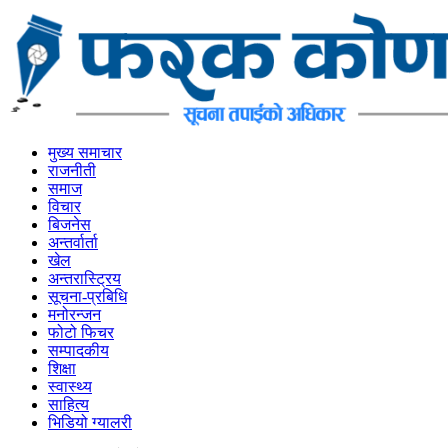
मुख्य समाचार
राजनीती
समाज
विचार
बिजनेस
अन्तर्वार्ता
खेल
अन्तरास्ट्रिय
सूचना-प्रबिधि
मनोरन्जन
फोटो फिचर
सम्पादकीय
शिक्षा
स्वास्थ्य
साहित्य
भिडियो ग्यालरी