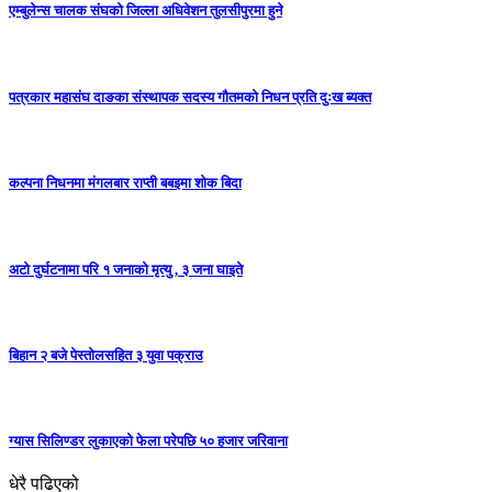
एम्बुलेन्स चालक संघको जिल्ला अधिवेशन तुलसीपुरमा हुने
पत्रकार महासंघ दाङका संस्थापक सदस्य गौतमको निधन प्रति दुःख ब्यक्त
कल्पना निधनमा मंगलबार राप्ती बबइमा शोक बिदा
अटो दुर्घटनामा परि १ जनाको मृत्यु , ३ जना घाइते
बिहान २ बजे पेस्तोलसहित ३ युवा पक्राउ
ग्यास सिलिण्डर लुकाएको फेला परेपछि ५० हजार जरिवाना
धेरै पढिएको