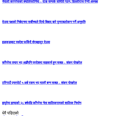
नेपाली काग्रेसको क्यालिफोर्निया – दाङ सम्पर्क समिति गठन, डिल्लीराज रेग्मी अध्यक्ष
देउवा पक्षको निबेदनमा सर्बौच्चले दियो बिबाद बारे पुनराबलोकन गर्ने अनुमति
हङकङबाट स्वदेश फर्किदै शेरबहादुर देउवा
काँग्रेस तयार भए अझैंपनि प्रदेशमा सहकार्य हुन सक्छ – शंकर पोखरेल
टरिगाउँ एयरपोर्ट ५ अर्ब रकम भए मात्रै बन्न सक्छ – शंकर पोखरेल
हापुरेमा हत्याको २८ बर्षपछि काँग्रेस नेता शालिकरामको शालिक निर्माण
धेरै पढिएको