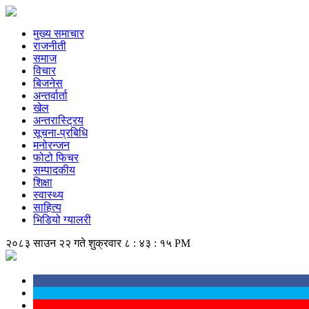
मुख्य समाचार
राजनीती
समाज
विचार
बिजनेस
अन्तर्वार्ता
खेल
अन्तरास्ट्रिय
सूचना-प्रबिधि
मनोरन्जन
फोटो फिचर
सम्पादकीय
शिक्षा
स्वास्थ्य
साहित्य
भिडियो ग्यालरी
२०८३ साउन २२ गते शुक्रवार
८ : ४३ : १५ PM