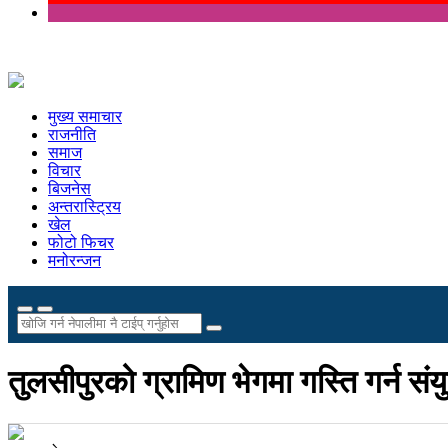
मुख्य समाचार
राजनीति
समाज
विचार
बिजनेस
अन्तरास्ट्रिय
खेल
फोटो फिचर
मनोरन्जन
तुलसीपुरको ग्रामिण भेगमा गस्ति गर्न संय