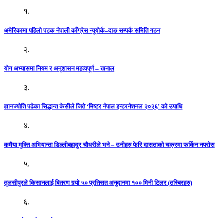
१.
अमेरिकामा पहिलो पटक नेपाली काँग्रेस न्यूयोर्क–दाङ सम्पर्क समिति गठन
२.
योग अभ्यासमा नियम र अनुशासन महत्वपूर्ण – खनाल
३.
ज्ञानज्योति पढेका सिद्धान्त केसीले जिते ‘मिष्टर नेपाल इन्टरनेशनल २०२६’ को उपाधि
४.
कमैया मुक्ति अभियान्ता डिल्लीबहादुर चौधरीले भने – उनीहरु फेरि दासताको चक्रमा फर्किन नपरोस
५.
तुलसीपुरले किसानलाई बितरण गर्‍यो ५० प्रतिसत अनुदानमा १०० मिनी टिलर (तस्बिरहरु)
६.