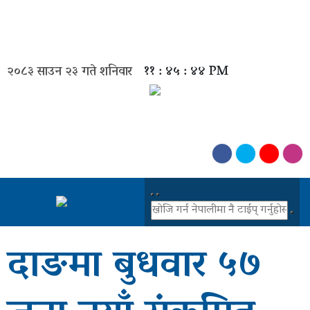
मुख्य
समाचार
२०८३ साउन २३ गते शनिवार
११ : ४५ : ४४ PM
राजनीती
समाज
विचार
बिजनेस
अन्तर्वार्ता
दाङमा बुधवार ५७
खेल
अन्तरास्ट्रिय