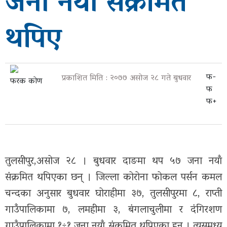
जना नयाँ संक्रमित
सूचना-
थपिए
प्रबिधि
मनोरन्जन
फोटो
फ-
प्रकाशित मिति : २०७७ असोज २८ गते बुधवार
फरक कोण
फ
फिचर
फ+
सम्पादकीय
शिक्षा
तुलसीपुर,असोज २८ । बुधवार दाङमा थप ५७ जना नयाँ
स्वास्थ्य
संक्रमित थपिएका छन् । जिल्ला कोरोना फोकल पर्सन कमल
साहित्य
चन्दका अनुसार बुधवार घोराहीमा ३७, तुलसीपुरमा ८, राप्ती
गाउँपालिकामा ७, लमहीमा ३, बंगलाचुलीमा र दंगिरशण
भिडियो
गाउँपालिकामा १÷१ जना नयाँ संक्रमित थपिएका हुन । त्यसमध्य