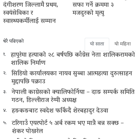
दंगीशरण जिल्लामै प्रथम,
सफा गर्ने क्रममा ३
स्वयंसेविका र
मजदुरको मृत्यु
स्वास्थ्यकर्मीलाई सम्मान
धेरै पढिएको
यो साता
यो महिना
हापुरेमा हत्याको २८ बर्षपछि काँग्रेस नेता शालिकरामको
१.
शालिक निर्माण
सिडियो कार्यालयका नायव सुब्बा आत्महत्या दुरुत्साहन
२.
मुद्दापछि पक्राउ
नेपाली काग्रेसको क्यालिफोर्निया – दाङ सम्पर्क समिति
३.
गठन, डिल्लीराज रेग्मी अध्यक्ष
हङकङबाट स्वदेश फर्किदै शेरबहादुर देउवा
४.
टरिगाउँ एयरपोर्ट ५ अर्ब रकम भए मात्रै बन्न सक्छ –
५.
शंकर पोखरेल