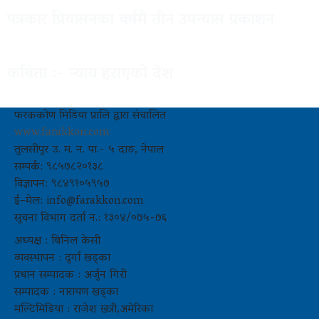
पत्रकार प्रियासनका बर्षमै तीन उपन्यास प्रकाशन
कबिता :- न्याय हराएको देश
फरककोण मिडिया प्रालि द्वारा संचालित
www.farakkon.com
तुलसीपुर उ. म. न. पा.- ५ दाङ, नेपाल
सम्पर्क: ९८५७८२०१३८
विज्ञापन: ९८४९१०५९५७
ई–मेल: info@farakkon.com
सूचना विभाग दर्ता न.: १३०४/०७५-७६
अध्यक्ष : बिनिल केसी
व्यवस्थापन : दुर्गा खड्का
प्रधान सम्पादक : अर्जुन गिरी
सम्पादक : नारायण खड्का
मल्टिमिडिया : राजेश खत्री,अमेरिका