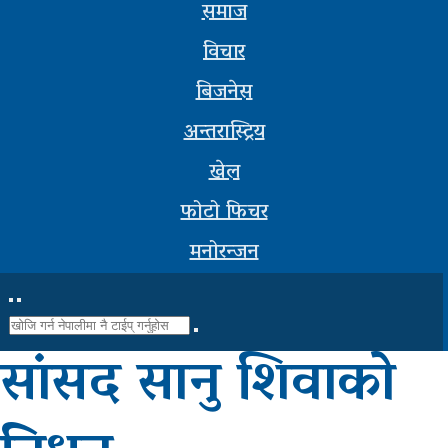
समाज
सूचना-
विचार
प्रबिधि
बिजनेस
मनोरन्जन
अन्तरास्ट्रिय
फोटो
खेल
फिचर
फोटो फिचर
सम्पादकीय
मनोरन्जन
शिक्षा
स्वास्थ्य
सांसद सानु शिवाको
साहित्य
भिडियो