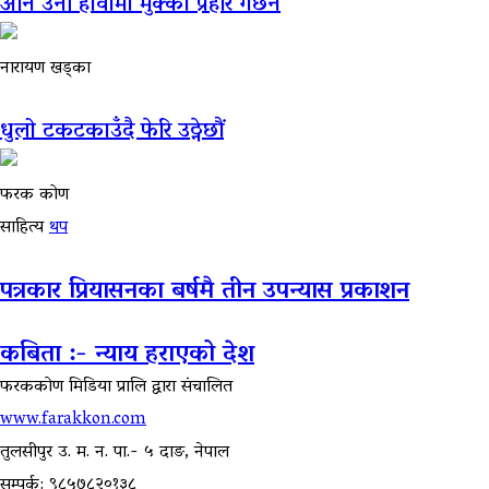
अनि उनी हावामा मुक्का प्रहार गर्छन
नारायण खड्का
धुलो टकटकाउँदै फेरि उठ्नेछौं
फरक कोण
साहित्य
थप
पत्रकार प्रियासनका बर्षमै तीन उपन्यास प्रकाशन
कबिता :- न्याय हराएको देश
फरककोण मिडिया प्रालि द्वारा संचालित
www.farakkon.com
तुलसीपुर उ. म. न. पा.- ५ दाङ, नेपाल
सम्पर्क: ९८५७८२०१३८