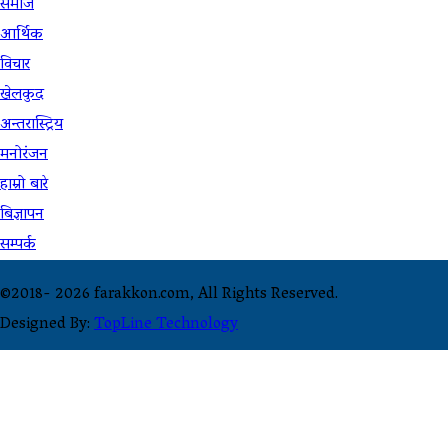
समाज
आर्थिक
विचार
खेलकुद
अन्तरास्ट्रिय
मनोरंजन
हाम्रो बारे
बिज्ञापन
सम्पर्क
©2018-
2026 farakkon.com, All Rights Reserved.
Designed By:
TopLine Technology