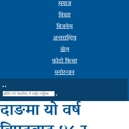
समाज
सूचना-
विचार
प्रबिधि
बिजनेस
मनोरन्जन
अन्तरास्ट्रिय
फोटो
खेल
फिचर
फोटो फिचर
सम्पादकीय
मनोरन्जन
शिक्षा
स्वास्थ्य
दाङमा यो वर्ष
साहित्य
भिडियो