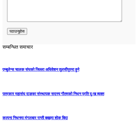
सम्बन्धित समाचार
एम्बुलेन्स चालक संघको जिल्ला अधिवेशन तुलसीपुरमा हुने
पत्रकार महासंघ दाङका संस्थापक सदस्य गौतमको निधन प्रति दुःख ब्यक्त
कल्पना निधनमा मंगलबार राप्ती बबइमा शोक बिदा