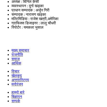
अध्यक्ष : बिनिल केसी
व्यवस्थापन : दुर्गा खड्का
प्रधान सम्पादक : अर्जुन गिरी
सम्पादक : नारायण खड्का
मल्टिमिडिया : राजेश खत्री,अमेरिका
ग्राफिक्स डिजाइनर : लालु चौधरी
रिपोर्टर : यमकला भुसाल
उपयोगी लिंकहरु
मुख्य समाचार
राजनीति
समाज
आर्थिक
विचार
खेलकुद
अन्तरास्ट्रिय
मनोरंजन
हाम्रो बारे
बिज्ञापन
सम्पर्क