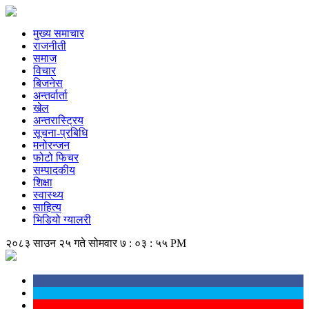
मुख्य समाचार
राजनीती
समाज
विचार
बिजनेस
अन्तर्वार्ता
खेल
अन्तरास्ट्रिय
सूचना-प्रबिधि
मनोरन्जन
फोटो फिचर
सम्पादकीय
शिक्षा
स्वास्थ्य
साहित्य
भिडियो ग्यालरी
२०८३ साउन २५ गते सोमवार
७ : ०३ : ५६ PM