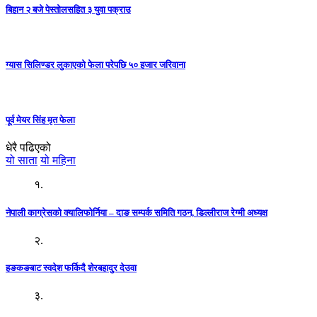
बिहान २ बजे पेस्तोलसहित ३ युवा पक्राउ
ग्यास सिलिण्डर लुकाएको फेला परेपछि ५० हजार जरिवाना
पूर्व मेयर सिंह मृत फेला
धेरै पढिएको
यो साता
यो महिना
१.
नेपाली काग्रेसको क्यालिफोर्निया – दाङ सम्पर्क समिति गठन, डिल्लीराज रेग्मी अध्यक्ष
२.
हङकङबाट स्वदेश फर्किदै शेरबहादुर देउवा
३.