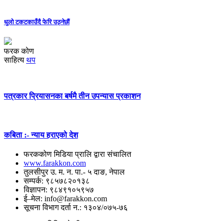
धुलो टकटकाउँदै फेरि उठ्नेछौं
फरक कोण
साहित्य
थप
पत्रकार प्रियासनका बर्षमै तीन उपन्यास प्रकाशन
कबिता :- न्याय हराएको देश
फरककोण मिडिया प्रालि द्वारा संचालित
www.farakkon.com
तुलसीपुर उ. म. न. पा.- ५ दाङ, नेपाल
सम्पर्क: ९८५७८२०१३८
विज्ञापन: ९८४९१०५९५७
ई–मेल: info@farakkon.com
सूचना विभाग दर्ता न.: १३०४/०७५-७६