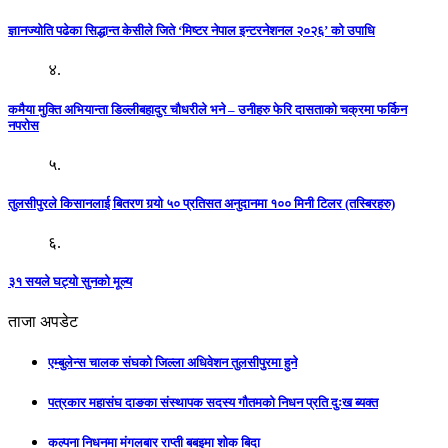
ज्ञानज्योति पढेका सिद्धान्त केसीले जिते ‘मिष्टर नेपाल इन्टरनेशनल २०२६’ को उपाधि
४.
कमैया मुक्ति अभियान्ता डिल्लीबहादुर चौधरीले भने – उनीहरु फेरि दासताको चक्रमा फर्किन
नपरोस
५.
तुलसीपुरले किसानलाई बितरण गर्‍यो ५० प्रतिसत अनुदानमा १०० मिनी टिलर (तस्बिरहरु)
६.
३१ सयले घट्यो सुनको मूल्य
ताजा अपडेट
एम्बुलेन्स चालक संघको जिल्ला अधिवेशन तुलसीपुरमा हुने
पत्रकार महासंघ दाङका संस्थापक सदस्य गौतमको निधन प्रति दुःख ब्यक्त
कल्पना निधनमा मंगलबार राप्ती बबइमा शोक बिदा