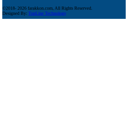
©2018-
2026 farakkon.com, All Rights Reserved.
Designed By:
TopLine Technology