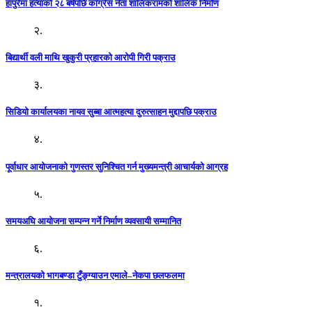
हापुरेमा हत्याको २८ बर्षपछि काँग्रेस नेता शालिकरामको शालिक निर्माण
२.
बिद्यार्थी वली माथि खुकुरी प्रहारको आरोपी गिरी पक्राउ
३.
सिडियो कार्यालयका नायव सुब्बा आत्महत्या दुरुत्साहन मुद्दापछि पक्राउ
४.
पूर्वाधार आयोजनाको गुणस्तर सुनिश्चित गर्न मुख्यमन्त्री आचार्यको आग्रह
५.
समयअघि आयोजना सम्पन्न गर्ने निर्माण व्यवसायी सम्मानित
६.
मन्त्रालयको भागबण्डा टुँङ्ग्याउन एमाले–नेकपा छलफलमा
१.