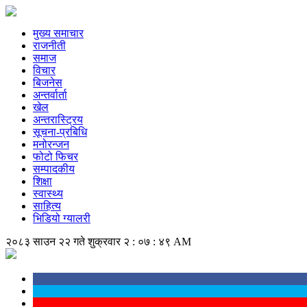
मुख्य समाचार
राजनीती
समाज
विचार
बिजनेस
अन्तर्वार्ता
खेल
अन्तरास्ट्रिय
सूचना-प्रबिधि
मनोरन्जन
फोटो फिचर
सम्पादकीय
शिक्षा
स्वास्थ्य
साहित्य
भिडियो ग्यालरी
२०८३ साउन २२ गते शुक्रवार
२ : ०७ : ४९ AM