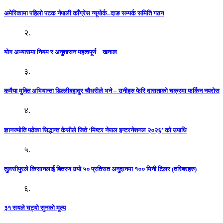
अमेरिकामा पहिलो पटक नेपाली काँग्रेस न्यूयोर्क–दाङ सम्पर्क समिति गठन
२.
योग अभ्यासमा नियम र अनुशासन महत्वपूर्ण – खनाल
३.
कमैया मुक्ति अभियान्ता डिल्लीबहादुर चौधरीले भने – उनीहरु फेरि दासताको चक्रमा फर्किन नपरोस
४.
ज्ञानज्योति पढेका सिद्धान्त केसीले जिते ‘मिष्टर नेपाल इन्टरनेशनल २०२६’ को उपाधि
५.
तुलसीपुरले किसानलाई बितरण गर्‍यो ५० प्रतिसत अनुदानमा १०० मिनी टिलर (तस्बिरहरु)
६.
३१ सयले घट्यो सुनको मूल्य