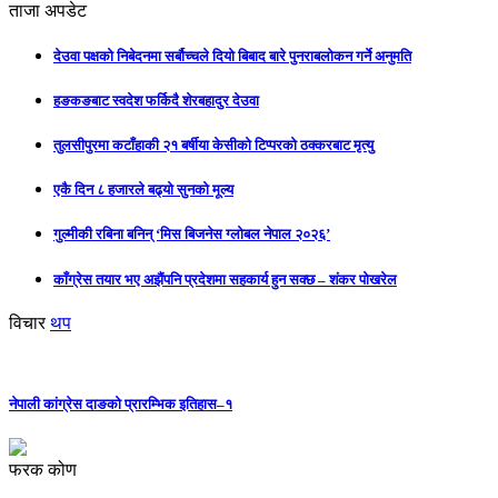
ताजा अपडेट
देउवा पक्षको निबेदनमा सर्बौच्चले दियो बिबाद बारे पुनराबलोकन गर्ने अनुमति
हङकङबाट स्वदेश फर्किदै शेरबहादुर देउवा
तुलसीपुरमा कटाँहाकी २१ बर्षीया केसीको टिप्परको ठक्करबाट मृत्यु
एकै दिन ८ हजारले बढ्यो सुनको मूल्य
गुल्मीकी रबिना बनिन् ‘मिस बिजनेस ग्लोबल नेपाल २०२६’
काँग्रेस तयार भए अझैंपनि प्रदेशमा सहकार्य हुन सक्छ – शंकर पोखरेल
विचार
थप
नेपाली कांग्रेस दाङको प्रारम्भिक इतिहास–१
फरक कोण