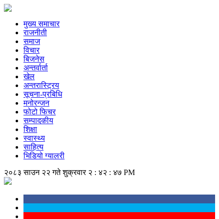
मुख्य समाचार
राजनीती
समाज
विचार
बिजनेस
अन्तर्वार्ता
खेल
अन्तरास्ट्रिय
सूचना-प्रबिधि
मनोरन्जन
फोटो फिचर
सम्पादकीय
शिक्षा
स्वास्थ्य
साहित्य
भिडियो ग्यालरी
२०८३ साउन २२ गते शुक्रवार
२ : ४२ : ४७ PM