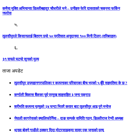
कमैया मुक्ति अभियान्ता डिल्लीबहादुर चौधरीले भने – उनीहरु फेरि दासताको चक्रमा फर्किन
नपरोस
५.
तुलसीपुरले किसानलाई बितरण गर्‍यो ५० प्रतिसत अनुदानमा १०० मिनी टिलर (तस्बिरहरु)
६.
३१ सयले घट्यो सुनको मूल्य
ताजा अपडेट
तुलसीपुर उपमहानगरपालिका र कल्पनाका परिवारका बीच भएको ५ बुँदे सहमतिमा के छ ?
कर्णाली बिकास बैंकका पूर्व प्रमुख शाहसहित ३ जना पक्राउ
श्रीमति कल्पना मृत्युको २४ घन्टा भित्रै कतार बाट तुलसीपुर आइ पुगे मनोज
नेपाली काग्रेसको क्यालिफोर्निया – दाङ सम्पर्क समिति गठन, डिल्लीराज रेग्मी अध्यक्ष
थुनुवा बोक्ने गाडीले ठक्कर दिदा मोटरसाइकमा सावर एक जनाको मृत्यु