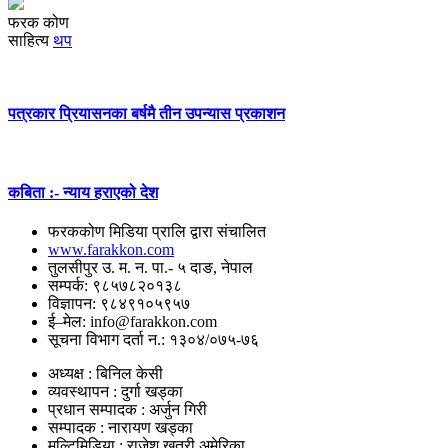
फरक कोण
साहित्य
थप
पत्रकार प्रियासनका बर्षमै तीन उपन्यास प्रकाशन
कबिता :- न्याय हराएको देश
फरककोण मिडिया प्रालि द्वारा संचालित
www.farakkon.com
तुलसीपुर उ. म. न. पा.- ५ दाङ, नेपाल
सम्पर्क: ९८५७८२०१३८
विज्ञापन: ९८४९१०५९५७
ई–मेल: info@farakkon.com
सूचना विभाग दर्ता न.: १३०४/०७५-७६
अध्यक्ष : बिनिल केसी
व्यवस्थापन : दुर्गा खड्का
प्रधान सम्पादक : अर्जुन गिरी
सम्पादक : नारायण खड्का
मल्टिमिडिया : राजेश खत्री,अमेरिका