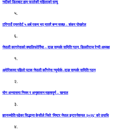
नदीको डिलबाट हाम फालेकी महिलाको मृत्यु
५.
टरिगाउँ एयरपोर्ट ५ अर्ब रकम भए मात्रै बन्न सक्छ – शंकर पोखरेल
६.
नेपाली काग्रेसको क्यालिफोर्निया – दाङ सम्पर्क समिति गठन, डिल्लीराज रेग्मी अध्यक्ष
१.
अमेरिकामा पहिलो पटक नेपाली काँग्रेस न्यूयोर्क–दाङ सम्पर्क समिति गठन
२.
योग अभ्यासमा नियम र अनुशासन महत्वपूर्ण – खनाल
३.
ज्ञानज्योति पढेका सिद्धान्त केसीले जिते ‘मिष्टर नेपाल इन्टरनेशनल २०२६’ को उपाधि
४.