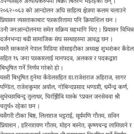
उपन्यासहरु अत्यधिकरुपमा बिक्री बितरण भइरहेका छन् ।
२०६२÷०६३ को आन्दोलन अघि साहित्य क्षेत्रमा कलम चलाउने
प्रियासन त्यसताकाबाट पत्रकारितामा पनि क्रियाशिल छन ।
उनी जनआन्दोलनमा समेत सक्रिय सहभागि थिए । प्रियासन विभिन्न
दर्जनभन्दा बढी सामाजिक संघ सस्थाहरुमा आवद्ध छन ।
यस्तै सरकारले नेपाल मिडिया सोसाइटीका अध्यक्ष शुभशंकर कँडेल
सहित १६ जना पत्रकारलाई मानपदव, अलकार र पदकद्वारा
बिभुषित गर्ने निर्णय गरेको हो ।
यसरी बिभुषित हुनेमा कँडेलसहित डा.राजेशराज अहिराज, सागर
पण्डित, राजेशकुमार अर्याल, गोबिन्दप्रसाद भण्डारी, धर्मेन्द्र कर्ण,
सुभेच्छाबिन्दु तुलाधर, चिरञ्जिीवि मास्के ९प्रवल जनसेववा श्री
चतुर्थ० रहेका छन ।
यसैगरी टीका बिष्ट, लिलाराज भट्टराई, सूर्यमणि गौतम, सविन
प्रियाशन , हरिनारायण गौतम, मोहन बस्नेत, कृष्णचन्द्र लामिछाने र