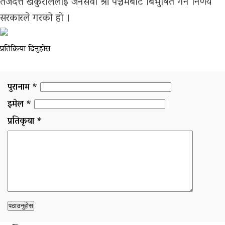
तेजदत्त खकुराललाई जनसेवा श्री पञ्चमबाट बिभुषित गर्ने निर्णय
सरकारले गरको हो ।
प्रतिक्रिया दिनुहोस
पुरानाम *
इमेल *
प्रतिकृया *