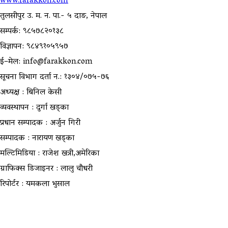
www.farakkon.com
तुलसीपुर उ. म. न. पा.- ५ दाङ, नेपाल
सम्पर्क: ९८५७८२०१३८
विज्ञापन: ९८४९१०५९५७
ई–मेल: info@farakkon.com
सूचना विभाग दर्ता न.: १३०४/०७५-७६
अध्यक्ष : बिनिल केसी
व्यवस्थापन : दुर्गा खड्का
प्रधान सम्पादक : अर्जुन गिरी
सम्पादक : नारायण खड्का
मल्टिमिडिया : राजेश खत्री,अमेरिका
ग्राफिक्स डिजाइनर : लालु चौधरी
रिपोर्टर : यमकला भुसाल
उपयोगी लिंकहरु