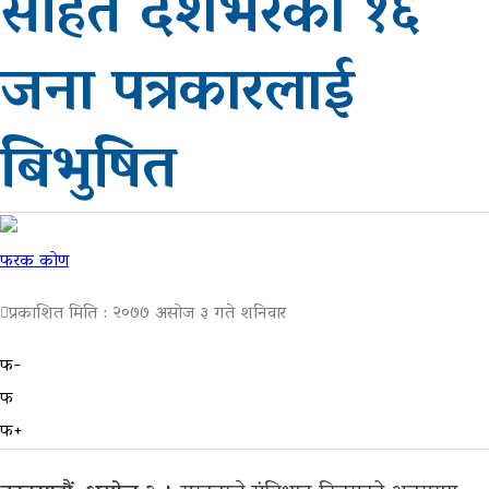
सहित देशभरका १६
भिडियो
जना पत्रकारलाई
ग्यालरी
बिभुषित
फरक कोण
प्रकाशित मिति : २०७७ असोज ३ गते शनिवार
फ-
फ
फ+