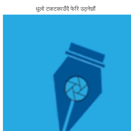
धुलो टकटकाउँदै फेरि उठ्नेछौं