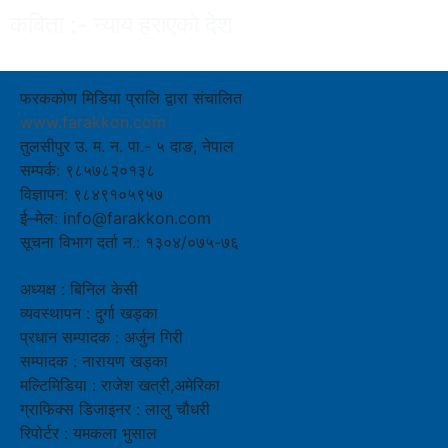
कबिता :- न्याय हराएको देश
फरककोण मिडिया प्रालि द्वारा संचालित
www.farakkon.com
तुलसीपुर उ. म. न. पा.- ५ दाङ, नेपाल
सम्पर्क: ९८५७८२०१३८
विज्ञापन: ९८४९१०५९५७
ई–मेल: info@farakkon.com
सूचना विभाग दर्ता न.: १३०४/०७५-७६
अध्यक्ष : बिनिल केसी
व्यवस्थापन : दुर्गा खड्का
प्रधान सम्पादक : अर्जुन गिरी
सम्पादक : नारायण खड्का
मल्टिमिडिया : राजेश खत्री,अमेरिका
ग्राफिक्स डिजाइनर : लालु चौधरी
रिपोर्टर : यमकला भुसाल