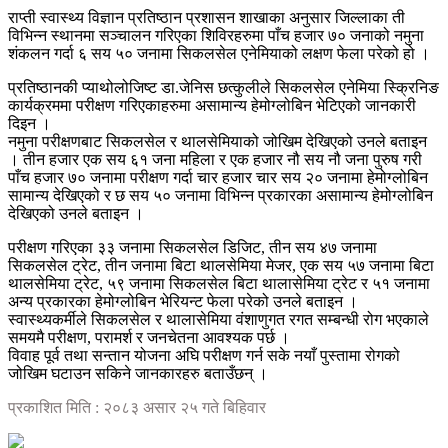
राप्ती स्वास्थ्य विज्ञान प्रतिष्ठान प्रशासन शाखाका अनुसार जिल्लाका ती
विभिन्न स्थानमा सञ्चालन गरिएका शिविरहरुमा पाँच हजार ७० जनाको नमुना
शंकलन गर्दा ६ सय ५० जनामा सिकलसेल एनेमियाको लक्षण फेला परेको हो ।
प्रतिष्ठानकी प्याथोलोजिष्ट डा.जेनिस छत्कुलीले सिकलसेल एनेमिया स्क्रिनिङ
कार्यक्रममा परीक्षण गरिएकाहरुमा असामान्य हेमोग्लोबिन भेटिएको जानकारी
दिइन ।
नमुना परीक्षणबाट सिकलसेल र थालसेमियाको जोखिम देखिएको उनले बताइन
। तीन हजार एक सय ६१ जना महिला र एक हजार नौ सय नौ जना पुरुष गरी
पाँच हजार ७० जनामा परीक्षण गर्दा चार हजार चार सय २० जनामा हेमोग्लोबिन
सामान्य देखिएको र छ सय ५० जनामा विभिन्न प्रकारका असामान्य हेमोग्लोबिन
देखिएको उनले बताइन ।
परीक्षण गरिएका ३३ जनामा सिकलसेल डिजिट, तीन सय ४७ जनामा
सिकलसेल ट्रेट, तीन जनामा बिटा थालसेमिया मेजर, एक सय ५७ जनामा बिटा
थालसेमिया ट्रेट, ५९ जनामा सिकलसेल बिटा थालासेमिया ट्रेट र ५१ जनामा
अन्य प्रकारका हेमोग्लोबिन भेरियन्ट फेला परेको उनले बताइन ।
स्वास्थ्यकर्मीले सिकलसेल र थालासेमिया वंशाणुगत रगत सम्बन्धी रोग भएकाले
समयमै परीक्षण, परामर्श र जनचेतना आवश्यक पर्छ ।
विवाह पूर्व तथा सन्तान योजना अघि परीक्षण गर्न सके नयाँ पुस्तामा रोगको
जोखिम घटाउन सकिने जानकारहरु बताउँछन् ।
प्रकाशित मिति : २०८३ असार २५ गते बिहिवार