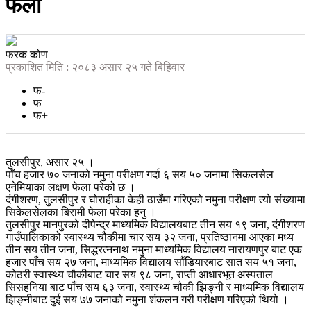
फेला
फरक कोण
प्रकाशित मिति : २०८३ असार २५ गते बिहिवार
फ-
फ
फ+
तुलसीपुर, असार २५ ।
पाँच हजार ७० जनाको नमुना परीक्षण गर्दा ६ सय ५० जनामा सिकलसेल
एनेमियाका लक्षण फेला परेको छ ।
दंगीशरण, तुलसीपुर र घोराहीका केही ठाउँमा गरिएको नमुना परीक्षण त्यो संख्यामा
सिकेलसेलका बिरामी फेला परेका हनु ।
तुलसीपुर मानपुरको दीपेन्द्र माध्यमिक विद्यालयबाट तीन सय १९ जना, दंगीशरण
गाउँपालिकाको स्वास्थ्य चौकीमा चार सय ३२ जना, प्रतिष्ठानमा आएका मध्य
तीन सय तीन जना, सिद्धरत्ननाथ नमुना माध्यमिक विद्यालय नारायणपुर बाट एक
हजार पाँच सय २७ जना, माध्यमिक विद्यालय सौँडियारबाट सात सय ५१ जना,
कोठरी स्वास्थ्य चौकीबाट चार सय ९८ जना, राप्ती आधारभूत अस्पताल
सिसहनिया बाट पाँच सय ६३ जना, स्वास्थ्य चौकी झिङ्नी र माध्यमिक विद्यालय
झिङ्नीबाट दुई सय ७७ जनाको नमुना शंकलन गरी परीक्षण गरिएको थियो ।