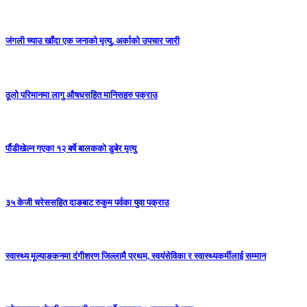
जंगली च्याउ खाँदा एक जनाको मृत्यु, अर्काको उपचार जारी
ठूलो परिमानमा लागु औषधसहित मानिसहरु पक्राउ
र्पौडीखेल्न गएका १२ बर्षे बालकको डुबेर मृत्यु
३५ केजी चरेससहित दाङबाट रुकुम पर्वका युवा पक्राउ
स्वास्थ्य मूल्याङकनमा दंगीशरण जिल्लामै प्रथम, स्वयंसेविका र स्वास्थ्यकर्मीलाई सम्मान