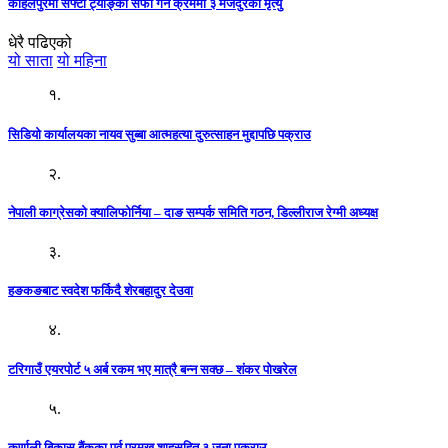
कोहलपुरमा सेफ्टी ट्याङ्की सफा गर्ने क्रममा ३ मजदुरको मृत्यु
धेरै पढिएको
यो साता
यो महिना
१.
सिडियो कार्यालयका नायव सुब्बा आत्महत्या दुरुत्साहन मुद्दापछि पक्राउ
२.
नेपाली काग्रेसको क्यालिफोर्निया – दाङ सम्पर्क समिति गठन, डिल्लीराज रेग्मी अध्यक्ष
३.
हङकङबाट स्वदेश फर्किदै शेरबहादुर देउवा
४.
टरिगाउँ एयरपोर्ट ५ अर्ब रकम भए मात्रै बन्न सक्छ – शंकर पोखरेल
५.
कर्णाली बिकास बैंकका पूर्व प्रमुख शाहसहित ३ जना पक्राउ