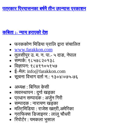
पत्रकार प्रियासनका बर्षमै तीन उपन्यास प्रकाशन
कबिता :- न्याय हराएको देश
फरककोण मिडिया प्रालि द्वारा संचालित
www.farakkon.com
तुलसीपुर उ. म. न. पा.- ५ दाङ, नेपाल
सम्पर्क: ९८५७८२०१३८
विज्ञापन: ९८४९१०५९५७
ई–मेल: info@farakkon.com
सूचना विभाग दर्ता न.: १३०४/०७५-७६
अध्यक्ष : बिनिल केसी
व्यवस्थापन : दुर्गा खड्का
प्रधान सम्पादक : अर्जुन गिरी
सम्पादक : नारायण खड्का
मल्टिमिडिया : राजेश खत्री,अमेरिका
ग्राफिक्स डिजाइनर : लालु चौधरी
रिपोर्टर : यमकला भुसाल