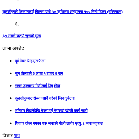
तुलसीपुरले किसानलाई बितरण गर्‍यो ५० प्रतिसत अनुदानमा १०० मिनी टिलर (तस्बिरहरु)
६.
३१ सयले घट्यो सुनको मूल्य
ताजा अपडेट
पूर्व मेयर सिंह मृत फेला
सुन तोलाको ३ लाख १ हजार ७ सय
स्टार फुटबलर मेसीलाई पितृ शोक
तुलसीपुरबाट रोल्पा जाादै गरेको जिप दुर्घटना
शनिबार बिहानैदेखि बेपत्ता पूर्व मेयरको खोजी कार्य जारी
शिकार खेल्न गएका एक जनाको गोली लागेर मृत्यु, ८ जना पक्राउ
विचार
थप