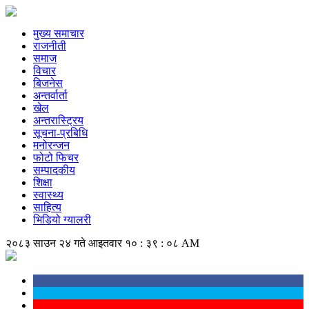
मुख्य समाचार
राजनीती
समाज
विचार
बिजनेस
अन्तर्वार्ता
खेल
अन्तरास्ट्रिय
सूचना-प्रबिधि
मनोरन्जन
फोटो फिचर
सम्पादकीय
शिक्षा
स्वास्थ्य
साहित्य
भिडियो ग्यालरी
२०८३ साउन २४ गते आइतवार
१० : ३९ : ०८ AM