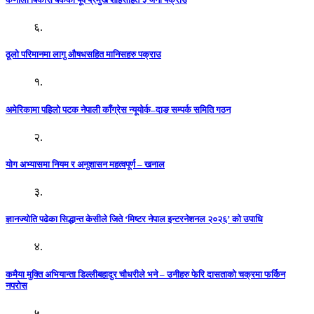
६.
ठूलो परिमानमा लागु औषधसहित मानिसहरु पक्राउ
१.
अमेरिकामा पहिलो पटक नेपाली काँग्रेस न्यूयोर्क–दाङ सम्पर्क समिति गठन
२.
योग अभ्यासमा नियम र अनुशासन महत्वपूर्ण – खनाल
३.
ज्ञानज्योति पढेका सिद्धान्त केसीले जिते ‘मिष्टर नेपाल इन्टरनेशनल २०२६’ को उपाधि
४.
कमैया मुक्ति अभियान्ता डिल्लीबहादुर चौधरीले भने – उनीहरु फेरि दासताको चक्रमा फर्किन
नपरोस
५.