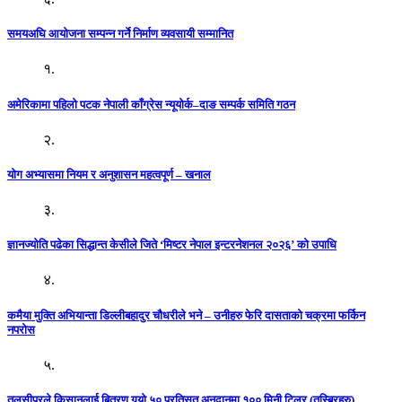
समयअघि आयोजना सम्पन्न गर्ने निर्माण व्यवसायी सम्मानित
१.
अमेरिकामा पहिलो पटक नेपाली काँग्रेस न्यूयोर्क–दाङ सम्पर्क समिति गठन
२.
योग अभ्यासमा नियम र अनुशासन महत्वपूर्ण – खनाल
३.
ज्ञानज्योति पढेका सिद्धान्त केसीले जिते ‘मिष्टर नेपाल इन्टरनेशनल २०२६’ को उपाधि
४.
कमैया मुक्ति अभियान्ता डिल्लीबहादुर चौधरीले भने – उनीहरु फेरि दासताको चक्रमा फर्किन
नपरोस
५.
तुलसीपुरले किसानलाई बितरण गर्‍यो ५० प्रतिसत अनुदानमा १०० मिनी टिलर (तस्बिरहरु)