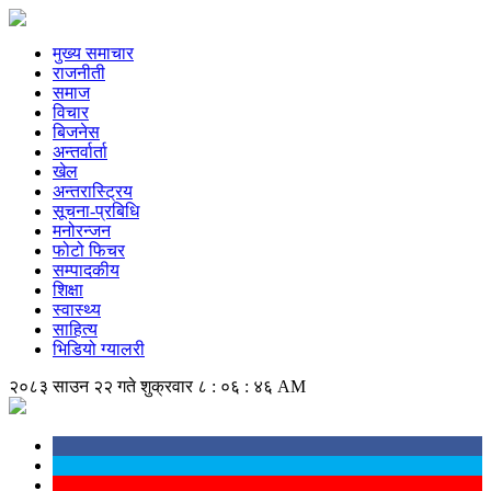
मुख्य समाचार
राजनीती
समाज
विचार
बिजनेस
अन्तर्वार्ता
खेल
अन्तरास्ट्रिय
सूचना-प्रबिधि
मनोरन्जन
फोटो फिचर
सम्पादकीय
शिक्षा
स्वास्थ्य
साहित्य
भिडियो ग्यालरी
२०८३ साउन २२ गते शुक्रवार
८ : ०६ : ४७ AM