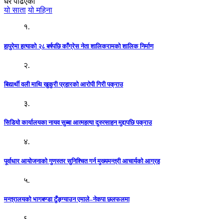
धेरै पढिएको
यो साता
यो महिना
१.
हापुरेमा हत्याको २८ बर्षपछि काँग्रेस नेता शालिकरामको शालिक निर्माण
२.
बिद्यार्थी वली माथि खुकुरी प्रहारको आरोपी गिरी पक्राउ
३.
सिडियो कार्यालयका नायव सुब्बा आत्महत्या दुरुत्साहन मुद्दापछि पक्राउ
४.
पूर्वाधार आयोजनाको गुणस्तर सुनिश्चित गर्न मुख्यमन्त्री आचार्यको आग्रह
५.
मन्त्रालयको भागबण्डा टुँङ्ग्याउन एमाले–नेकपा छलफलमा
६.