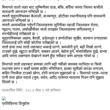
बिभागले तालो लहर बाट लुम्बिनीका दाङ, बाँके, बर्दिया जस्ता जिल्ला बासीले
सावधानी अपनाउन भनिएको छ ।
त्यस्तै सुदुरपश्चिमका कैलाली, कञ्चनपुर, डोटीका स्थानीयलाइ पनि सावधानी
अपनाउन भनिएको छ ।
त्यस्तै अध्याबधिक गर्नुपर्ने जिल्लाहरुमा लुम्निीका पहाडी जिल्लाहरु रोल्पा,
प्यूठान, पाल्पा, अर्घाखाँचीका साथै तराइका जिल्लाहरुमा कपिलबस्तु र
रुपन्देहीलाई राखिएको छ ।
सुदुरपश्चिमका अछाम, बैतडी, डडेलधुरा र कर्णालीका सुर्खेत, सल्यान लगाएतका
जिल्लालाई पनि सोही कोटीमा राखिएको छ ।
तातो हावा तथा तातो लहरबाट थकाई लाग्ने, कमजोरी हुने, बढी तिर्खा लाग्ने,
टाउको दुख्ने, खुट्टा बाउँडिने, चक्कर आउने, बेहोस हुने, मांसपेशीहरू दुख्ने, बान्ता
आदि जस्ता लक्षणहरु देखापर्न सक्ने हुँदा गर्मीबाट बच्न आग्रह गरेको छ ।
विभागले तातो लहरबाट बच्नका लागि बढी गर्मीको समयमा घरभित्र वा चिसो
स्थानमा बस्न र चर्कौ घाममा बाहिर ननिस्किन, हल्का सुतीको कपडा लगाउन,
बाहिर निस्कँदा टाउको छोप्न, टोपी लगाउन सुझाएको छ । बिभागले पटक–पटक
पानी तथा झोल पदार्थ (जुस, सर्वत, आदि) प्रशस्त मात्रामा पिउन पनि सुझाव
दिएको छ ।
प्रकाशित मिति : २०८३ जेष्ठ ९ गते शनिवार
प्रतिक्रिया दिनुहोस