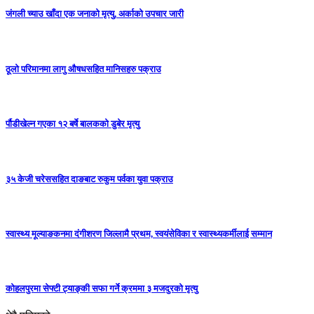
जंगली च्याउ खाँदा एक जनाको मृत्यु, अर्काको उपचार जारी
ठूलो परिमानमा लागु औषधसहित मानिसहरु पक्राउ
र्पौडीखेल्न गएका १२ बर्षे बालकको डुबेर मृत्यु
३५ केजी चरेससहित दाङबाट रुकुम पर्वका युवा पक्राउ
स्वास्थ्य मूल्याङकनमा दंगीशरण जिल्लामै प्रथम, स्वयंसेविका र स्वास्थ्यकर्मीलाई सम्मान
कोहलपुरमा सेफ्टी ट्याङ्की सफा गर्ने क्रममा ३ मजदुरको मृत्यु