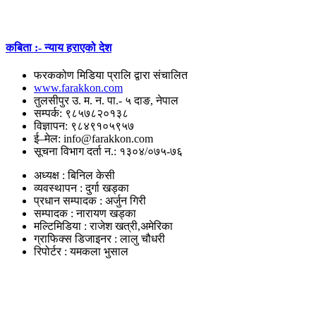
कबिता :- न्याय हराएको देश
फरककोण मिडिया प्रालि द्वारा संचालित
www.farakkon.com
तुलसीपुर उ. म. न. पा.- ५ दाङ, नेपाल
सम्पर्क: ९८५७८२०१३८
विज्ञापन: ९८४९१०५९५७
ई–मेल: info@farakkon.com
सूचना विभाग दर्ता न.: १३०४/०७५-७६
अध्यक्ष : बिनिल केसी
व्यवस्थापन : दुर्गा खड्का
प्रधान सम्पादक : अर्जुन गिरी
सम्पादक : नारायण खड्का
मल्टिमिडिया : राजेश खत्री,अमेरिका
ग्राफिक्स डिजाइनर : लालु चौधरी
रिपोर्टर : यमकला भुसाल
उपयोगी लिंकहरु