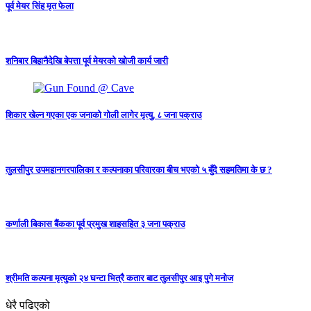
पूर्व मेयर सिंह मृत फेला
शनिबार बिहानैदेखि बेपत्ता पूर्व मेयरको खोजी कार्य जारी
शिकार खेल्न गएका एक जनाको गोली लागेर मृत्यु, ८ जना पक्राउ
तुलसीपुर उपमहानगरपालिका र कल्पनाका परिवारका बीच भएको ५ बुँदे सहमतिमा के छ ?
कर्णाली बिकास बैंकका पूर्व प्रमुख शाहसहित ३ जना पक्राउ
श्रीमति कल्पना मृत्युको २४ घन्टा भित्रै कतार बाट तुलसीपुर आइ पुगे मनोज
धेरै पढिएको