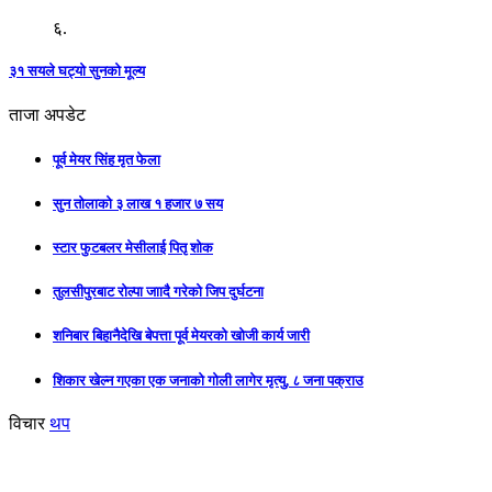
६.
३१ सयले घट्यो सुनको मूल्य
ताजा अपडेट
पूर्व मेयर सिंह मृत फेला
सुन तोलाको ३ लाख १ हजार ७ सय
स्टार फुटबलर मेसीलाई पितृ शोक
तुलसीपुरबाट रोल्पा जाादै गरेको जिप दुर्घटना
शनिबार बिहानैदेखि बेपत्ता पूर्व मेयरको खोजी कार्य जारी
शिकार खेल्न गएका एक जनाको गोली लागेर मृत्यु, ८ जना पक्राउ
विचार
थप