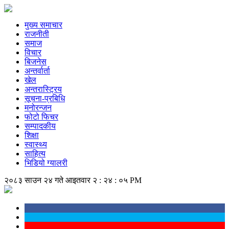
मुख्य समाचार
राजनीती
समाज
विचार
बिजनेस
अन्तर्वार्ता
खेल
अन्तरास्ट्रिय
सूचना-प्रबिधि
मनोरन्जन
फोटो फिचर
सम्पादकीय
शिक्षा
स्वास्थ्य
साहित्य
भिडियो ग्यालरी
२०८३ साउन २४ गते आइतवार
२ : २४ : ०५ PM