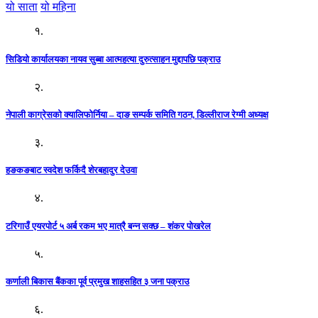
यो साता
यो महिना
१.
सिडियो कार्यालयका नायव सुब्बा आत्महत्या दुरुत्साहन मुद्दापछि पक्राउ
२.
नेपाली काग्रेसको क्यालिफोर्निया – दाङ सम्पर्क समिति गठन, डिल्लीराज रेग्मी अध्यक्ष
३.
हङकङबाट स्वदेश फर्किदै शेरबहादुर देउवा
४.
टरिगाउँ एयरपोर्ट ५ अर्ब रकम भए मात्रै बन्न सक्छ – शंकर पोखरेल
५.
कर्णाली बिकास बैंकका पूर्व प्रमुख शाहसहित ३ जना पक्राउ
६.