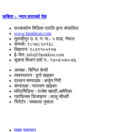
कबिता :- न्याय हराएको देश
फरककोण मिडिया प्रालि द्वारा संचालित
www.farakkon.com
तुलसीपुर उ. म. न. पा.- ५ दाङ, नेपाल
सम्पर्क: ९८५७८२०१३८
विज्ञापन: ९८४९१०५९५७
ई–मेल: info@farakkon.com
सूचना विभाग दर्ता न.: १३०४/०७५-७६
अध्यक्ष : बिनिल केसी
व्यवस्थापन : दुर्गा खड्का
प्रधान सम्पादक : अर्जुन गिरी
सम्पादक : नारायण खड्का
मल्टिमिडिया : राजेश खत्री,अमेरिका
ग्राफिक्स डिजाइनर : लालु चौधरी
रिपोर्टर : यमकला भुसाल
उपयोगी लिंकहरु
मुख्य समाचार