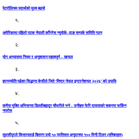
पेट्रोलियम पदार्थको मुल्य बढ्याे
१.
अमेरिकामा पहिलो पटक नेपाली काँग्रेस न्यूयोर्क–दाङ सम्पर्क समिति गठन
२.
योग अभ्यासमा नियम र अनुशासन महत्वपूर्ण – खनाल
३.
ज्ञानज्योति पढेका सिद्धान्त केसीले जिते ‘मिष्टर नेपाल इन्टरनेशनल २०२६’ को उपाधि
४.
कमैया मुक्ति अभियान्ता डिल्लीबहादुर चौधरीले भने – उनीहरु फेरि दासताको चक्रमा फर्किन
नपरोस
५.
तुलसीपुरले किसानलाई बितरण गर्‍यो ५० प्रतिसत अनुदानमा १०० मिनी टिलर (तस्बिरहरु)