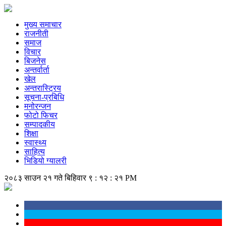
मुख्य समाचार
राजनीती
समाज
विचार
बिजनेस
अन्तर्वार्ता
खेल
अन्तरास्ट्रिय
सूचना-प्रबिधि
मनोरन्जन
फोटो फिचर
सम्पादकीय
शिक्षा
स्वास्थ्य
साहित्य
भिडियो ग्यालरी
२०८३ साउन २१ गते बिहिवार
९ : १२ : २२ PM