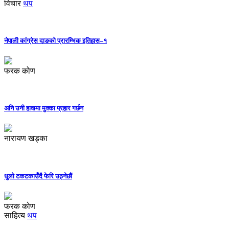
विचार
थप
नेपाली कांग्रेस दाङको प्रारम्भिक इतिहास–१
फरक कोण
अनि उनी हावामा मुक्का प्रहार गर्छन
नारायण खड्का
धुलो टकटकाउँदै फेरि उठ्नेछौं
फरक कोण
साहित्य
थप