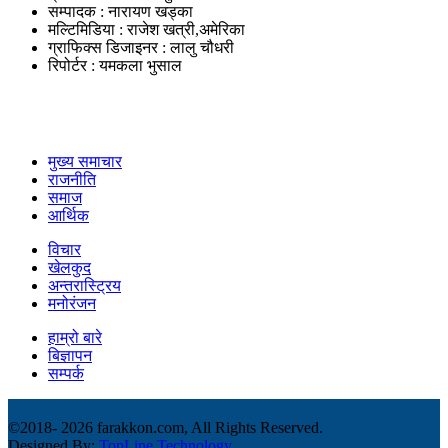
सम्पादक : नारायण खड्का
मल्टिमिडिया : राजेश खत्री,अमेरिका
ग्राफिक्स डिजाइनर : लालु चौधरी
रिपोर्टर : यमकला भुसाल
उपयोगी लिंकहरु
मुख्य समाचार
राजनीति
समाज
आर्थिक
विचार
खेलकुद
अन्तरास्ट्रिय
मनोरंजन
हाम्रो बारे
बिज्ञापन
सम्पर्क
©2018-
2026 farakkon.com, All Rights Reserved.
Designed By:
TopLine Technology