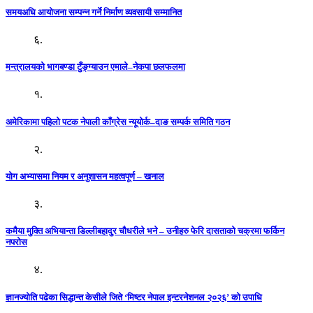
समयअघि आयोजना सम्पन्न गर्ने निर्माण व्यवसायी सम्मानित
६.
मन्त्रालयको भागबण्डा टुँङ्ग्याउन एमाले–नेकपा छलफलमा
१.
अमेरिकामा पहिलो पटक नेपाली काँग्रेस न्यूयोर्क–दाङ सम्पर्क समिति गठन
२.
योग अभ्यासमा नियम र अनुशासन महत्वपूर्ण – खनाल
३.
कमैया मुक्ति अभियान्ता डिल्लीबहादुर चौधरीले भने – उनीहरु फेरि दासताको चक्रमा फर्किन
नपरोस
४.
ज्ञानज्योति पढेका सिद्धान्त केसीले जिते ‘मिष्टर नेपाल इन्टरनेशनल २०२६’ को उपाधि