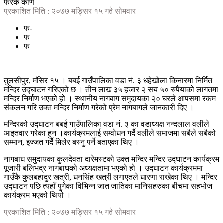
फरक कोण
प्रकाशित मिति : २०७७ मङ्सिर १५ गते सोमवार
फ-
फ
फ+
तुलसीपुर, मंसिर १५ । बबई गाउँपालिका वडा नं. ३ धहेखोला किनारमा निर्मित
मन्दिर उद्घाटन गरिएको छ । तीन लाख ३५ हजार २ सय ५० रुपैंयाको लागतमा
मन्दिर निर्माण भएको हो । स्थानीय नागबाग समुदायका २० घरले आपसमा रकम
संकलन गरि उक्त मन्दिर निर्माण गरेको प्रेम नागबागले जानकारी दिए ।
मन्दिरको उद्घाटन बबई गाउँपालिका वडा नं. ३ का वडाध्यक्ष नन्दलाल वलीले
आइतवार गरेका हुन ।कार्यक्रमलाई सम्वोधन गर्दै वलीले समाजमा सबैले सबैको
सम्मान, इज्जत गर्दैै मिलेर बस्नु पर्ने बताएका थिए ।
नागबाघ समुदायका कुलदेवता दारेमस्टको उक्त मन्दिर मन्दिर उद्घाटन कार्यक्रम
पूजारी बलिभद्र नागबाघको अध्यक्षतामा भएको हो । उद्घाटन कार्यक्रममा
गाउँकै कुलबहादुर खत्री, धनसिंह खत्री लगाएतले धारणा राखेका थिए । मन्दिर
उद्घाटन पछि त्यहाँ पुगेका विभिन्न जात जातिका मानिसहरुका बीचमा सहभोज
कार्यक्रम भएको थियो ।
प्रकाशित मिति : २०७७ मङ्सिर १५ गते सोमवार