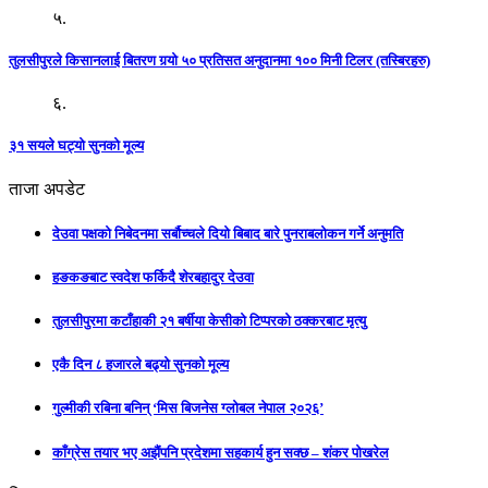
५.
तुलसीपुरले किसानलाई बितरण गर्‍यो ५० प्रतिसत अनुदानमा १०० मिनी टिलर (तस्बिरहरु)
६.
३१ सयले घट्यो सुनको मूल्य
ताजा अपडेट
देउवा पक्षको निबेदनमा सर्बौच्चले दियो बिबाद बारे पुनराबलोकन गर्ने अनुमति
हङकङबाट स्वदेश फर्किदै शेरबहादुर देउवा
तुलसीपुरमा कटाँहाकी २१ बर्षीया केसीको टिप्परको ठक्करबाट मृत्यु
एकै दिन ८ हजारले बढ्यो सुनको मूल्य
गुल्मीकी रबिना बनिन् ‘मिस बिजनेस ग्लोबल नेपाल २०२६’
काँग्रेस तयार भए अझैंपनि प्रदेशमा सहकार्य हुन सक्छ – शंकर पोखरेल