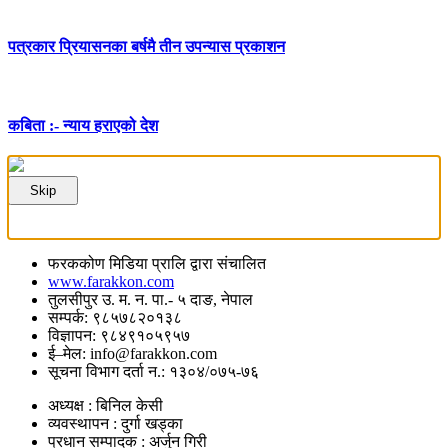
पत्रकार प्रियासनका बर्षमै तीन उपन्यास प्रकाशन
कबिता :- न्याय हराएको देश
Skip
फरककोण मिडिया प्रालि द्वारा संचालित
www.farakkon.com
तुलसीपुर उ. म. न. पा.- ५ दाङ, नेपाल
सम्पर्क: ९८५७८२०१३८
विज्ञापन: ९८४९१०५९५७
ई–मेल: info@farakkon.com
सूचना विभाग दर्ता न.: १३०४/०७५-७६
अध्यक्ष : बिनिल केसी
व्यवस्थापन : दुर्गा खड्का
प्रधान सम्पादक : अर्जुन गिरी