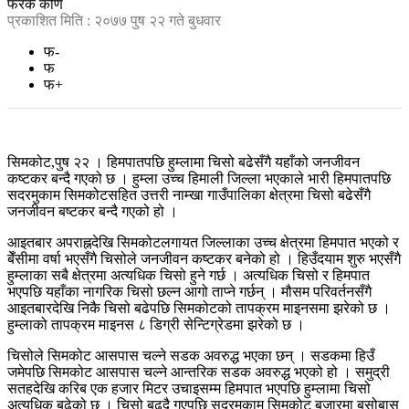
फरक कोण
प्रकाशित मिति : २०७७ पुष २२ गते बुधवार
फ-
फ
फ+
सिमकोट,पुष २२ । हिमपातपछि हुम्लामा चिसो बढेसँगै यहाँको जनजीवन
कष्टकर बन्दै गएको छ । हुम्ला उच्च हिमाली जिल्ला भएकाले भारी हिमपातपछि
सदरमुकाम सिमकोटसहित उत्तरी नाम्खा गाउँपालिका क्षेत्रमा चिसो बढेसँगै
जनजीवन बष्टकर बन्दै गएको हो ।
आइतबार अपराह्नदेखि सिमकोटलगायत जिल्लाका उच्च क्षेत्रमा हिमपात भएको र
बेँसीमा वर्षा भएसँगै चिसोले जनजीवन कष्टकर बनेको हो । हिउँदयाम शुरु भएसँगै
हुम्लाका सबै क्षेत्रमा अत्यधिक चिसो हुने गर्छ । अत्यधिक चिसो र हिमपात
भएपछि यहाँका नागरिक चिसो छल्न आगो ताप्ने गर्छन् । मौसम परिवर्तनसँगै
आइतबारदेखि निकै चिसो बढेपछि सिमकोटको तापक्रम माइनसमा झरेको छ ।
हुम्लाको तापक्रम माइनस ८ डिग्री सेन्टिग्रेडमा झरेको छ ।
चिसोले सिमकोट आसपास चल्ने सडक अवरुद्ध भएका छन् । सडकमा हिउँ
जमेपछि सिमकोट आसपास चल्ने आन्तरिक सडक अवरुद्ध भएको हो । समुद्री
सतहदेखि करिब एक हजार मिटर उचाइसम्म हिमपात भएपछि हुम्लामा चिसो
अत्यधिक बढेको छ । चिसो बढ्दै गएपछि सदरमुकाम सिमकोट बजारमा बसोबास