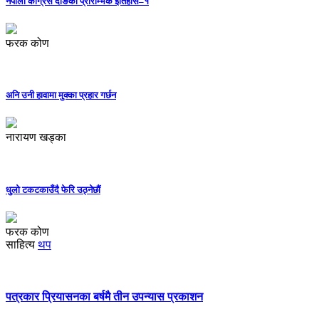
नेपाली कांग्रेस दाङको प्रारम्भिक इतिहास–१
फरक कोण
अनि उनी हावामा मुक्का प्रहार गर्छन
नारायण खड्का
धुलो टकटकाउँदै फेरि उठ्नेछौं
फरक कोण
साहित्य
थप
पत्रकार प्रियासनका बर्षमै तीन उपन्यास प्रकाशन