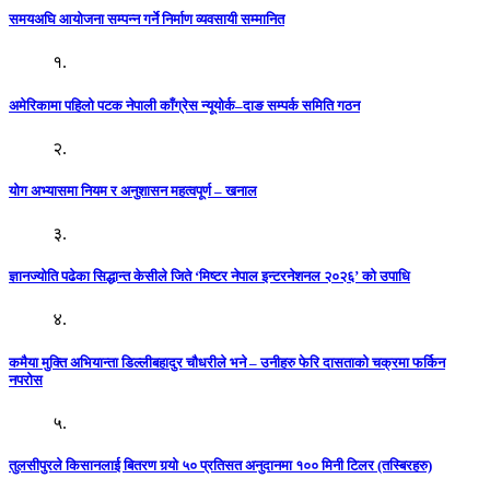
समयअघि आयोजना सम्पन्न गर्ने निर्माण व्यवसायी सम्मानित
१.
अमेरिकामा पहिलो पटक नेपाली काँग्रेस न्यूयोर्क–दाङ सम्पर्क समिति गठन
२.
योग अभ्यासमा नियम र अनुशासन महत्वपूर्ण – खनाल
३.
ज्ञानज्योति पढेका सिद्धान्त केसीले जिते ‘मिष्टर नेपाल इन्टरनेशनल २०२६’ को उपाधि
४.
कमैया मुक्ति अभियान्ता डिल्लीबहादुर चौधरीले भने – उनीहरु फेरि दासताको चक्रमा फर्किन
नपरोस
५.
तुलसीपुरले किसानलाई बितरण गर्‍यो ५० प्रतिसत अनुदानमा १०० मिनी टिलर (तस्बिरहरु)