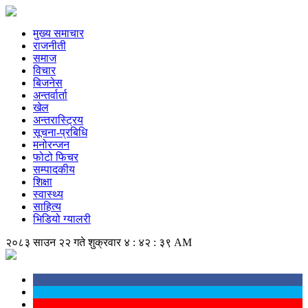
मुख्य समाचार
राजनीती
समाज
विचार
बिजनेस
अन्तर्वार्ता
खेल
अन्तरास्ट्रिय
सूचना-प्रबिधि
मनोरन्जन
फोटो फिचर
सम्पादकीय
शिक्षा
स्वास्थ्य
साहित्य
भिडियो ग्यालरी
२०८३ साउन २२ गते शुक्रवार
४ : ४२ : ३९ AM