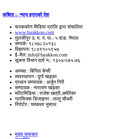
कबिता :- न्याय हराएको देश
फरककोण मिडिया प्रालि द्वारा संचालित
www.farakkon.com
तुलसीपुर उ. म. न. पा.- ५ दाङ, नेपाल
सम्पर्क: ९८५७८२०१३८
विज्ञापन: ९८४९१०५९५७
ई–मेल: info@farakkon.com
सूचना विभाग दर्ता न.: १३०४/०७५-७६
अध्यक्ष : बिनिल केसी
व्यवस्थापन : दुर्गा खड्का
प्रधान सम्पादक : अर्जुन गिरी
सम्पादक : नारायण खड्का
मल्टिमिडिया : राजेश खत्री,अमेरिका
ग्राफिक्स डिजाइनर : लालु चौधरी
रिपोर्टर : यमकला भुसाल
उपयोगी लिंकहरु
मुख्य समाचार