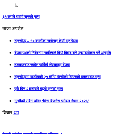
६.
३१ सयले घट्यो सुनको मूल्य
ताजा अपडेट
तुलसीपुर – १० बगाउँका राजेन्द्र केसी मृत फेला
देउवा पक्षको निबेदनमा सर्बौच्चले दियो बिबाद बारे पुनराबलोकन गर्ने अनुमति
हङकङबाट स्वदेश फर्किदै शेरबहादुर देउवा
तुलसीपुरमा कटाँहाकी २१ बर्षीया केसीको टिप्परको ठक्करबाट मृत्यु
एकै दिन ८ हजारले बढ्यो सुनको मूल्य
गुल्मीकी रबिना बनिन् ‘मिस बिजनेस ग्लोबल नेपाल २०२६’
विचार
थप