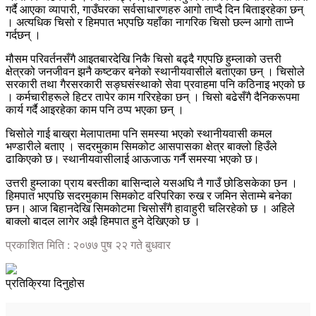
गर्दै आएका व्यापारी, गाउँघरका सर्वसाधारणहरु आगो ताप्दै दिन बिताइरहेका छन्
। अत्यधिक चिसो र हिमपात भएपछि यहाँका नागरिक चिसो छल्न आगो ताप्ने
गर्दछन् ।
मौसम परिवर्तनसँगै आइतबारदेखि निकै चिसो बढ्दै गएपछि हुम्लाको उत्तरी
क्षेत्रको जनजीवन झनै कष्टकर बनेको स्थानीयवासीले बताएका छन् । चिसोले
सरकारी तथा गैरसरकारी सङ्घसंस्थाको सेवा प्रवाहमा पनि कठिनाइ भएको छ
। कर्मचारीहरूले हिटर तापेर काम गरिरहेका छन् । चिसो बढेसँगै दैनिकरूपमा
कार्य गर्दै आइरहेका काम पनि ठप्प भएका छन् ।
चिसोले गाई बाख्रा मेलापातमा पनि समस्या भएको स्थानीयवासी कमल
भण्डारीले बताए । सदरमुकाम सिमकोट आसपासका क्षेत्र बाक्लो हिउँले
ढाकिएको छ। स्थानीयवासीलाई आऊजाऊ गर्नै समस्या भएको छ।
उत्तरी हुम्लाका प्राय बस्तीका बासिन्दाले यसअघि नै गाउँ छोडिसकेका छन ।
हिमपात भएपछि सदरमुकाम सिमकोट वरिपरिका रुख र जमिन सेताम्मे बनेका
छन। आज बिहानदेखि सिमकोटमा चिसोसँगै हावाहुरी चलिरहेको छ । अहिले
बाक्लो बादल लागेर अझै हिमपात हुने देखिएको छ ।
प्रकाशित मिति : २०७७ पुष २२ गते बुधवार
प्रतिक्रिया दिनुहोस