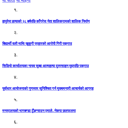
यो साता
यो महिना
१.
हापुरेमा हत्याको २८ बर्षपछि काँग्रेस नेता शालिकरामको शालिक निर्माण
२.
बिद्यार्थी वली माथि खुकुरी प्रहारको आरोपी गिरी पक्राउ
३.
सिडियो कार्यालयका नायव सुब्बा आत्महत्या दुरुत्साहन मुद्दापछि पक्राउ
४.
पूर्वाधार आयोजनाको गुणस्तर सुनिश्चित गर्न मुख्यमन्त्री आचार्यको आग्रह
५.
मन्त्रालयको भागबण्डा टुँङ्ग्याउन एमाले–नेकपा छलफलमा
६.