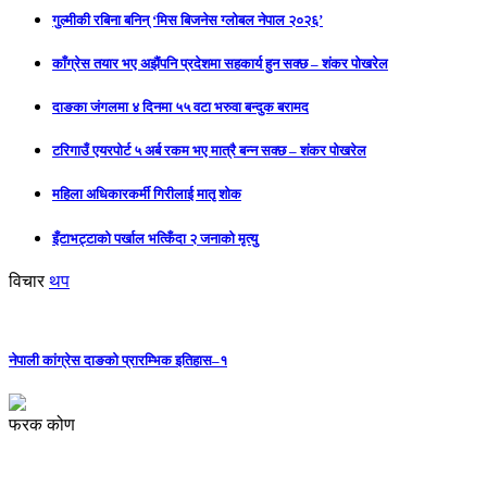
गुल्मीकी रबिना बनिन् ‘मिस बिजनेस ग्लोबल नेपाल २०२६’
काँग्रेस तयार भए अझैंपनि प्रदेशमा सहकार्य हुन सक्छ – शंकर पोखरेल
दाङका जंगलमा ४ दिनमा ५५ वटा भरुवा बन्दुक बरामद
टरिगाउँ एयरपोर्ट ५ अर्ब रकम भए मात्रै बन्न सक्छ – शंकर पोखरेल
महिला अधिकारकर्मी गिरीलाई मातृ शोक
इँटाभट्टाको पर्खाल भत्किँदा २ जनाको मृत्यु
विचार
थप
नेपाली कांग्रेस दाङको प्रारम्भिक इतिहास–१
फरक कोण