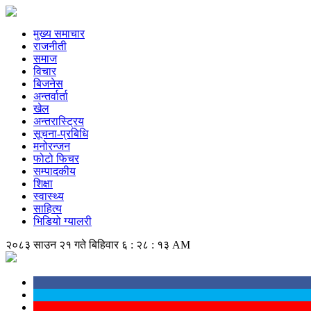
मुख्य समाचार
राजनीती
समाज
विचार
बिजनेस
अन्तर्वार्ता
खेल
अन्तरास्ट्रिय
सूचना-प्रबिधि
मनोरन्जन
फोटो फिचर
सम्पादकीय
शिक्षा
स्वास्थ्य
साहित्य
भिडियो ग्यालरी
२०८३ साउन २१ गते बिहिवार
६ : २८ : १४ AM