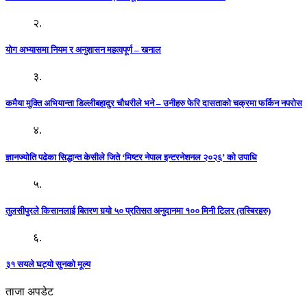
२.
योग अभ्यासमा नियम र अनुशासन महत्वपूर्ण – खनाल
३.
कमैया मुक्ति अभियान्ता डिल्लीबहादुर चौधरीले भने – उनीहरु फेरि दासताको चक्रमा फर्किन नपरोस
४.
ज्ञानज्योति पढेका सिद्धान्त केसीले जिते ‘मिष्टर नेपाल इन्टरनेशनल २०२६’ को उपाधि
५.
तुलसीपुरले किसानलाई बितरण गर्‍यो ५० प्रतिसत अनुदानमा १०० मिनी टिलर (तस्बिरहरु)
६.
३१ सयले घट्यो सुनको मूल्य
ताजा अपडेट