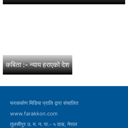
कबिता :- न्याय हराएको देश
फरककोण मिडिया प्रालि द्वारा संचालित
www.farakkon.com
तुलसीपुर उ. म. न. पा.- ५ दाङ, नेपाल