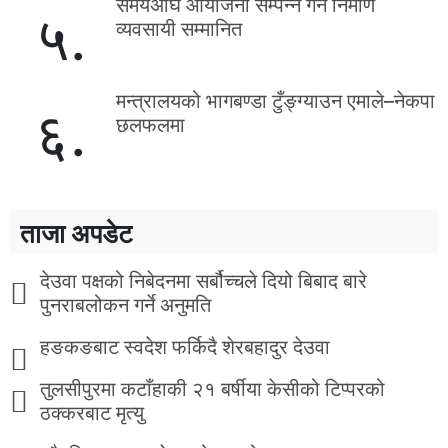
समयअघि आयोजना सम्पन्न गर्ने निर्माण
५.
व्यवसायी सम्मानित
मन्त्रालयको भागबण्डा टुँङ्ग्याउन एमाले–नेकपा
६.
छलफलमा
ताजा अपडेट
देउवा पक्षको निबेदनमा सर्बौच्चले दियो बिबाद बारे
पुनराबलोकन गर्ने अनुमति
हङकङबाट स्वदेश फर्किदै शेरबहादुर देउवा
तुलसीपुरमा कटाँहाकी २१ बर्षीया केसीको टिप्परको
ठक्करबाट मृत्यु