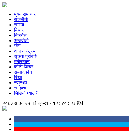
मुख्य समाचार
राजनीती
समाज
विचार
बिजनेस
अन्तर्वार्ता
खेल
अन्तरास्ट्रिय
सूचना-प्रबिधि
मनोरन्जन
फोटो फिचर
सम्पादकीय
शिक्षा
स्वास्थ्य
साहित्य
भिडियो ग्यालरी
२०८३ साउन २२ गते शुक्रवार
१२ : ४० : २३ PM