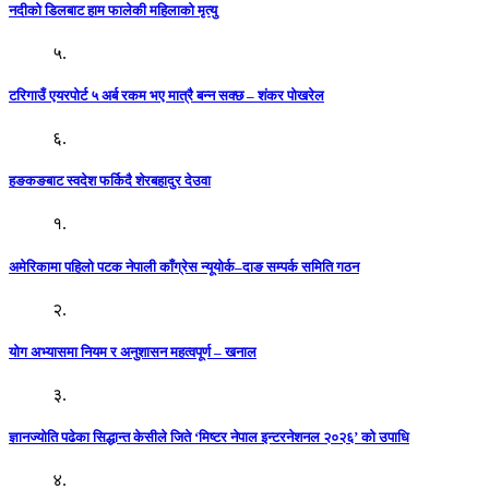
नदीको डिलबाट हाम फालेकी महिलाको मृत्यु
५.
टरिगाउँ एयरपोर्ट ५ अर्ब रकम भए मात्रै बन्न सक्छ – शंकर पोखरेल
६.
हङकङबाट स्वदेश फर्किदै शेरबहादुर देउवा
१.
अमेरिकामा पहिलो पटक नेपाली काँग्रेस न्यूयोर्क–दाङ सम्पर्क समिति गठन
२.
योग अभ्यासमा नियम र अनुशासन महत्वपूर्ण – खनाल
३.
ज्ञानज्योति पढेका सिद्धान्त केसीले जिते ‘मिष्टर नेपाल इन्टरनेशनल २०२६’ को उपाधि
४.