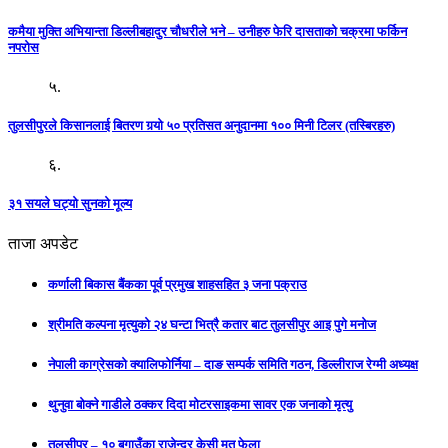
कमैया मुक्ति अभियान्ता डिल्लीबहादुर चौधरीले भने – उनीहरु फेरि दासताको चक्रमा फर्किन
नपरोस
५.
तुलसीपुरले किसानलाई बितरण गर्‍यो ५० प्रतिसत अनुदानमा १०० मिनी टिलर (तस्बिरहरु)
६.
३१ सयले घट्यो सुनको मूल्य
ताजा अपडेट
कर्णाली बिकास बैंकका पूर्व प्रमुख शाहसहित ३ जना पक्राउ
श्रीमति कल्पना मृत्युको २४ घन्टा भित्रै कतार बाट तुलसीपुर आइ पुगे मनोज
नेपाली काग्रेसको क्यालिफोर्निया – दाङ सम्पर्क समिति गठन, डिल्लीराज रेग्मी अध्यक्ष
थुनुवा बोक्ने गाडीले ठक्कर दिदा मोटरसाइकमा सावर एक जनाको मृत्यु
तुलसीपुर – १० बगाउँका राजेन्द्र केसी मृत फेला