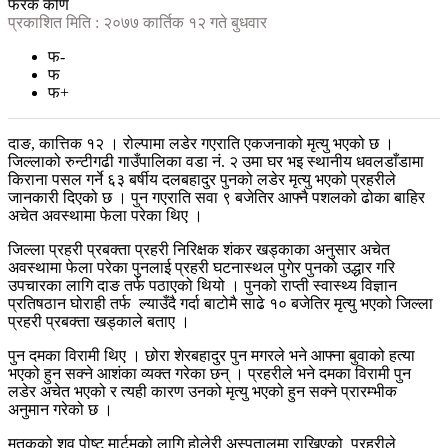
फरक कोण
प्रकाशित मिति : २०७७ कार्तिक १२ गते बुधवार
फ-
फ
फ+
दाङ, कात्तिक १२ । रोल्पामा लडेर गएराति एकजनाको मृत्यु भएको छ ।
जिल्लाको रुन्टीगढी गाउँपालिका वडा नं. २ उमा घर भइ स्थानीय धवलडाँडामा
किराना पसल गर्ने ६३ बर्षीय दलबहादुर पुनको लडेर मृत्यु भएको प्रहरीले
जानकारी दिएको छ । पुन गएराति सवा ९ बजेतिर आफ्नै पशलको ढोका बाहिर
अचेत अवस्थामा फेला परेका थिए ।
जिल्ला प्रहरी प्रबक्ता प्रहरी निरिक्षक शंकर खड्काका अनुसार अचेत
अवस्थामा फेला परेका पुनलाई प्रहरी घटनास्थल पुगेर पुनको उद्धार गरि
उपचारका लागि दाङ तर्फ पठाएको थियो । पुनको राप्ती स्वास्थ्य विज्ञान
प्रतिषठान घोराही तर्फ
ल्याउँदै गर्दा बाटोमै साढे १० बजेतिर मृत्यु भएको जिल्ला
प्रहरी प्रबक्ता खड्काले बताए ।
पुन दमका विरामी थिए । छोरा शेरबहादुर पुन मगरले भने आफ्ना बुवाको हत्या
भएको हुन सक्ने आशंका व्यक्त गरेका छन् । प्रहरीले भने दमका विरामी पुन
लडेर अचेत भएको र त्यही कारण उनको मृत्यु भएको हुन सक्ने प्रारम्भीक
अनुमान गरेको छ ।
मृतकको शव पोष्ट मार्टमको लागि होलेरी अस्पतालमा राखिएको
प्रहरीले