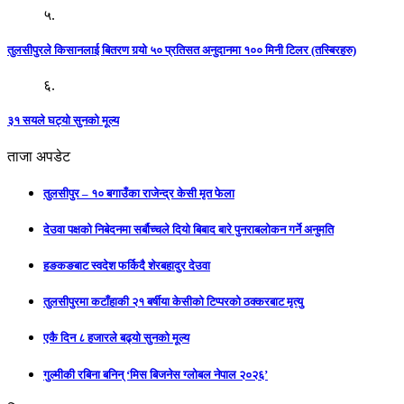
५.
तुलसीपुरले किसानलाई बितरण गर्‍यो ५० प्रतिसत अनुदानमा १०० मिनी टिलर (तस्बिरहरु)
६.
३१ सयले घट्यो सुनको मूल्य
ताजा अपडेट
तुलसीपुर – १० बगाउँका राजेन्द्र केसी मृत फेला
देउवा पक्षको निबेदनमा सर्बौच्चले दियो बिबाद बारे पुनराबलोकन गर्ने अनुमति
हङकङबाट स्वदेश फर्किदै शेरबहादुर देउवा
तुलसीपुरमा कटाँहाकी २१ बर्षीया केसीको टिप्परको ठक्करबाट मृत्यु
एकै दिन ८ हजारले बढ्यो सुनको मूल्य
गुल्मीकी रबिना बनिन् ‘मिस बिजनेस ग्लोबल नेपाल २०२६’