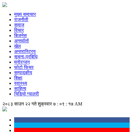
मुख्य समाचार
राजनीती
समाज
विचार
बिजनेस
अन्तर्वार्ता
खेल
अन्तरास्ट्रिय
सूचना-प्रबिधि
मनोरन्जन
फोटो फिचर
सम्पादकीय
शिक्षा
स्वास्थ्य
साहित्य
भिडियो ग्यालरी
२०८३ साउन २२ गते शुक्रवार
७ : ०९ : १७ AM