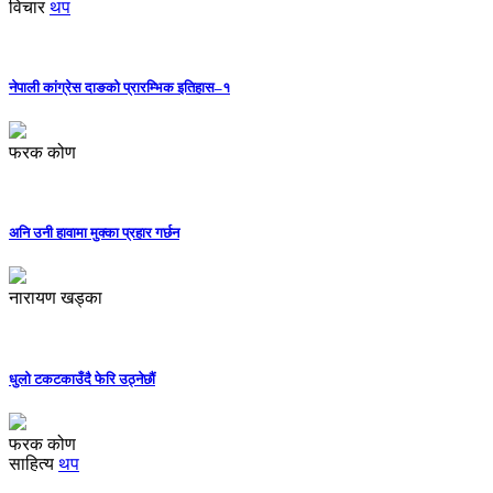
विचार
थप
नेपाली कांग्रेस दाङको प्रारम्भिक इतिहास–१
फरक कोण
अनि उनी हावामा मुक्का प्रहार गर्छन
नारायण खड्का
धुलो टकटकाउँदै फेरि उठ्नेछौं
फरक कोण
साहित्य
थप