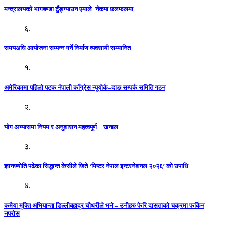
मन्त्रालयको भागबण्डा टुँङ्ग्याउन एमाले–नेकपा छलफलमा
६.
समयअघि आयोजना सम्पन्न गर्ने निर्माण व्यवसायी सम्मानित
१.
अमेरिकामा पहिलो पटक नेपाली काँग्रेस न्यूयोर्क–दाङ सम्पर्क समिति गठन
२.
योग अभ्यासमा नियम र अनुशासन महत्वपूर्ण – खनाल
३.
ज्ञानज्योति पढेका सिद्धान्त केसीले जिते ‘मिष्टर नेपाल इन्टरनेशनल २०२६’ को उपाधि
४.
कमैया मुक्ति अभियान्ता डिल्लीबहादुर चौधरीले भने – उनीहरु फेरि दासताको चक्रमा फर्किन
नपरोस