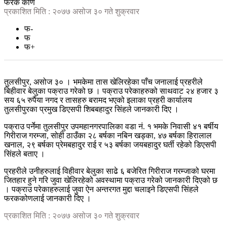
फरक कोण
प्रकाशित मिति : २०७७ असोज ३० गते शुक्रवार
फ-
फ
फ+
तुलसीपुर, असोज ३० । भमकेमा तास खेलिरहेका पाँच जनालाई प्रहरीले
बिहीवार बेलुका पक्राउ गरेको छ । पक्राउ परेकाहरुको साथवाट २४ हजार ३
सय ६५ रुपैंया नगद र तासहरु बरामद भएको इलाका प्रहरी कार्यालय
तुलसीपुरका प्रमुख डिएसपी शिबबहादुर सिंहले जानकारी दिए ।
पक्राउ पर्नेमा तुलसीपुर उपमहानगरपालिका वडा नं. १ भमके निवासी ४१ बर्षीय
गिरीराज गरम्जा, सोही ठाउँका २८ बर्षका नबिन खड्का, ४७ बर्षका हिरालाल
खनाल, २९ बर्षका प्रेमबहादुर राई र ५३ बर्षका जयबहादुर घर्ती रहेको डिएसपी
सिंहले बताए ।
प्रहरीले उनीहरुलाई विहीवार बेलुका साढे ६ बजेरित गिरीराज गरम्जाको घरमा
जितहार हुने गरि जुवा खेलिरहेको अवस्थामा पक्राउ गरेको जानकारी दिएको छ
। पक्राउ परेकाहरुलाई जुवा ऐन अन्तरगत मुद्दा चलाइने डिएसपी सिंहले
फरककोणलाई जानकारी दिए ।
प्रकाशित मिति : २०७७ असोज ३० गते शुक्रवार