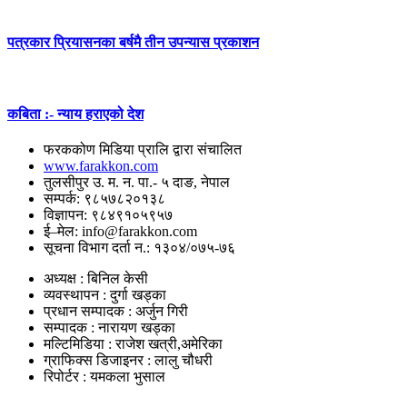
पत्रकार प्रियासनका बर्षमै तीन उपन्यास प्रकाशन
कबिता :- न्याय हराएको देश
फरककोण मिडिया प्रालि द्वारा संचालित
www.farakkon.com
तुलसीपुर उ. म. न. पा.- ५ दाङ, नेपाल
सम्पर्क: ९८५७८२०१३८
विज्ञापन: ९८४९१०५९५७
ई–मेल: info@farakkon.com
सूचना विभाग दर्ता न.: १३०४/०७५-७६
अध्यक्ष : बिनिल केसी
व्यवस्थापन : दुर्गा खड्का
प्रधान सम्पादक : अर्जुन गिरी
सम्पादक : नारायण खड्का
मल्टिमिडिया : राजेश खत्री,अमेरिका
ग्राफिक्स डिजाइनर : लालु चौधरी
रिपोर्टर : यमकला भुसाल