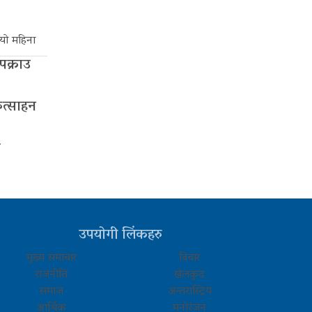
यो महिना
 पक्राउ
ुत्साहन
ा
उपयोगी लिंकहरु
मुख्य समाचार
विचार
राजनीति
खेलकुद
समाज
अन्तरास्ट्रिय
आर्थिक
मनोरंजन