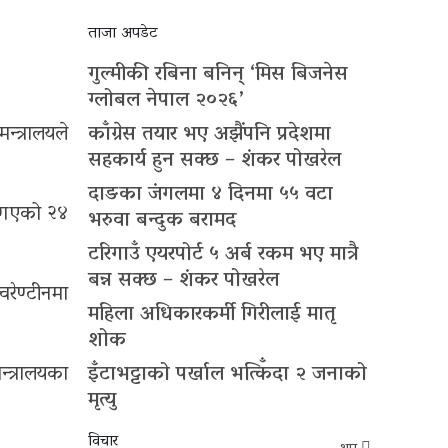
ताजा अपडेट
गुल्मीकी रबिना बनिन् ‘मिस बिजनेस
ग्लोबल नेपाल २०२६’
्त्रालयले
काँग्रेस तयार भए अझैंपनि प्रदेशमा
सहकार्य हुन सक्छ – शंकर पोखरेल
दाङका जंगलमा ४ दिनमा ५५ वटा
। गएको २४
भरुवा बन्दुक बरामद
टरिगाउँ एयरपोर्ट ५ अर्ब रकम भए मात्रै
बन्न सक्छ – शंकर पोखरेल
रेण्टीनमा
महिला अधिकारकर्मी गिरीलाई मातृ
शोक
्त्रालयका
इँटाभट्टाको पर्खाल भत्किँदा २ जनाको
मृत्यु
विचार