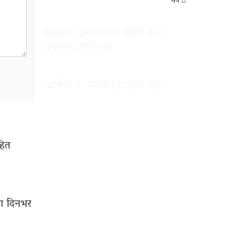
थप
पत्रकार प्रियासनका बर्षमै तीन
उपन्यास प्रकाशन
कबिता :- न्याय हराएको देश
हित
रण दिनभर