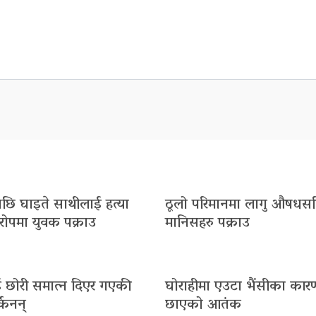
 पछि घाइते साथीलाई हत्या
ठूलो परिमानमा लागु औषधस
ोपमा युवक पक्राउ
मानिसहरु पक्राउ
 छोरी समात्न दिएर गएकी
घोराहीमा एउटा भैंसीका का
किनन्
छाएको आतंक