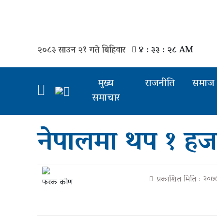
मुख्य
२०८३ साउन २१ गते बिहिवार
४ : ३३ : २९ AM
समाचार
राजनीती
मुख्य
राजनीति
समाज
समाचार
समाज
विचार
नेपालमा थप १ हज
बिजनेस
अन्तर्वार्ता
प्रकाशित मिति : २०
फरक कोण
खेल
अन्तरास्ट्रिय