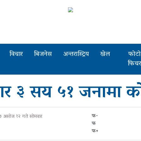
विचार
बिजनेस
अन्तरास्ट्रिय
खेल
फोटो
फिच
ार ३ सय ५१ जनामा को
फ-
७७ असोज १२ गते सोमवार
फ
फ+