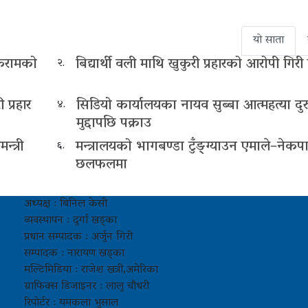
यो साता
लिकरामको
बिद्यार्थी वली माथि खुकुरी प्रहारको आरोपी गिरी
२.
 प्रहार
सिडियो कार्यालयका नायव सुब्बा आत्महत्या दुर
४.
मुद्दापछि पक्राउ
्त्री
मन्त्रालयको भागबण्डा टुँङ्ग्याउन एमाले–नेकप
६.
छलफलमा
अध्यक्ष : बिनिल केसी
व्यवस्थापन : दुर्गा खड्का
प्रधान सम्पादक : अर्जुन गिरी
सम्पादक : नारायण खड्का
मल्टिमिडिया : राजेश खत्री,अमेरिका
ग्राफिक्स डिजाइनर : लालु चौधरी
रिपोर्टर : यमकला भुसाल