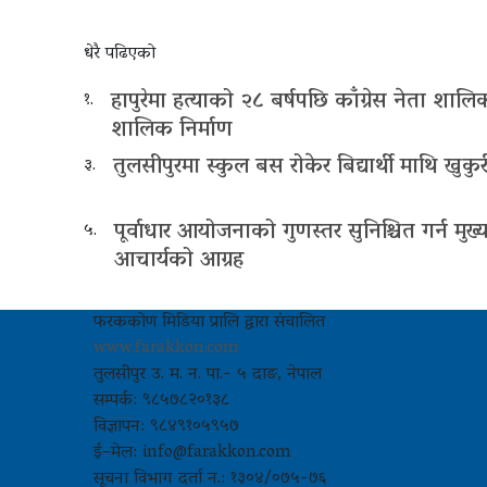
धेरै पढिएको
हापुरेमा हत्याको २८ बर्षपछि काँग्रेस नेता शा
१.
शालिक निर्माण
तुलसीपुरमा स्कुल बस रोकेर बिद्यार्थी माथि खुकुरी
३.
पूर्वाधार आयोजनाको गुणस्तर सुनिश्चित गर्न मुख्यमन
५.
आचार्यको आग्रह
फरककोण मिडिया प्रालि द्वारा संचालित
www.farakkon.com
तुलसीपुर उ. म. न. पा.- ५ दाङ, नेपाल
सम्पर्क: ९८५७८२०१३८
विज्ञापन: ९८४९१०५९५७
ई–मेल: info@farakkon.com
सूचना विभाग दर्ता न.: १३०४/०७५-७६