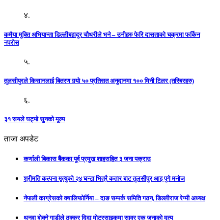
४.
कमैया मुक्ति अभियान्ता डिल्लीबहादुर चौधरीले भने – उनीहरु फेरि दासताको चक्रमा फर्किन
नपरोस
५.
तुलसीपुरले किसानलाई बितरण गर्‍यो ५० प्रतिसत अनुदानमा १०० मिनी टिलर (तस्बिरहरु)
६.
३१ सयले घट्यो सुनको मूल्य
ताजा अपडेट
कर्णाली बिकास बैंकका पूर्व प्रमुख शाहसहित ३ जना पक्राउ
श्रीमति कल्पना मृत्युको २४ घन्टा भित्रै कतार बाट तुलसीपुर आइ पुगे मनोज
नेपाली काग्रेसको क्यालिफोर्निया – दाङ सम्पर्क समिति गठन, डिल्लीराज रेग्मी अध्यक्ष
थुनुवा बोक्ने गाडीले ठक्कर दिदा मोटरसाइकमा सावर एक जनाको मृत्यु