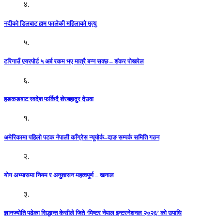
४.
नदीको डिलबाट हाम फालेकी महिलाको मृत्यु
५.
टरिगाउँ एयरपोर्ट ५ अर्ब रकम भए मात्रै बन्न सक्छ – शंकर पोखरेल
६.
हङकङबाट स्वदेश फर्किदै शेरबहादुर देउवा
१.
अमेरिकामा पहिलो पटक नेपाली काँग्रेस न्यूयोर्क–दाङ सम्पर्क समिति गठन
२.
योग अभ्यासमा नियम र अनुशासन महत्वपूर्ण – खनाल
३.
ज्ञानज्योति पढेका सिद्धान्त केसीले जिते ‘मिष्टर नेपाल इन्टरनेशनल २०२६’ को उपाधि