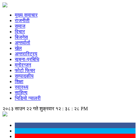
मुख्य समाचार
राजनीती
समाज
विचार
बिजनेस
अन्तर्वार्ता
खेल
अन्तरास्ट्रिय
सूचना-प्रबिधि
मनोरन्जन
फोटो फिचर
सम्पादकीय
शिक्षा
स्वास्थ्य
साहित्य
भिडियो ग्यालरी
२०८३ साउन २२ गते शुक्रवार
१२ : ३८ : २९ PM