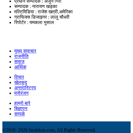
प्रधान सम्पादक : अर्जुन गिरी
सम्पादक : नारायण खड्का
मल्टिमिडिया : राजेश खत्री,अमेरिका
ग्राफिक्स डिजाइनर : लालु चौधरी
रिपोर्टर : यमकला भुसाल
उपयोगी लिंकहरु
मुख्य समाचार
राजनीति
समाज
आर्थिक
विचार
खेलकुद
अन्तरास्ट्रिय
मनोरंजन
हाम्रो बारे
बिज्ञापन
सम्पर्क
©2018-
2026 farakkon.com, All Rights Reserved.