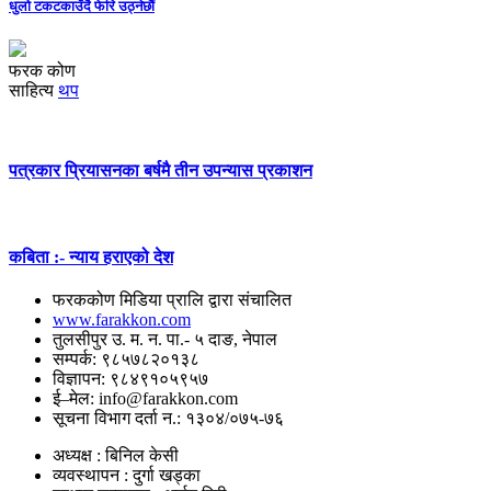
धुलो टकटकाउँदै फेरि उठ्नेछौं
फरक कोण
साहित्य
थप
पत्रकार प्रियासनका बर्षमै तीन उपन्यास प्रकाशन
कबिता :- न्याय हराएको देश
फरककोण मिडिया प्रालि द्वारा संचालित
www.farakkon.com
तुलसीपुर उ. म. न. पा.- ५ दाङ, नेपाल
सम्पर्क: ९८५७८२०१३८
विज्ञापन: ९८४९१०५९५७
ई–मेल: info@farakkon.com
सूचना विभाग दर्ता न.: १३०४/०७५-७६
अध्यक्ष : बिनिल केसी
व्यवस्थापन : दुर्गा खड्का