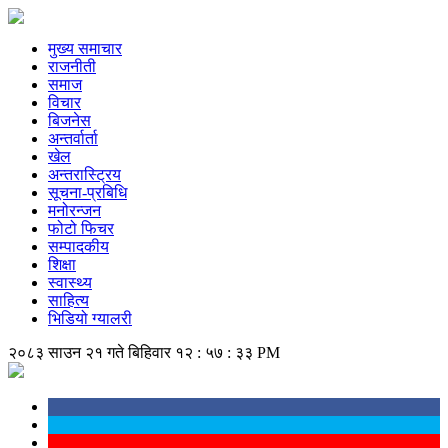
मुख्य समाचार
राजनीती
समाज
विचार
बिजनेस
अन्तर्वार्ता
खेल
अन्तरास्ट्रिय
सूचना-प्रबिधि
मनोरन्जन
फोटो फिचर
सम्पादकीय
शिक्षा
स्वास्थ्य
साहित्य
भिडियो ग्यालरी
२०८३ साउन २१ गते बिहिवार
१२ : ५७ : ३३ PM