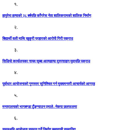
१.
हापुरेमा हत्याको २८ बर्षपछि काँग्रेस नेता शालिकरामको शालिक निर्माण
२.
बिद्यार्थी वली माथि खुकुरी प्रहारको आरोपी गिरी पक्राउ
३.
सिडियो कार्यालयका नायव सुब्बा आत्महत्या दुरुत्साहन मुद्दापछि पक्राउ
४.
पूर्वाधार आयोजनाको गुणस्तर सुनिश्चित गर्न मुख्यमन्त्री आचार्यको आग्रह
५.
मन्त्रालयको भागबण्डा टुँङ्ग्याउन एमाले–नेकपा छलफलमा
६.
समयअघि आयोजना सम्पन्न गर्ने निर्माण व्यवसायी सम्मानित