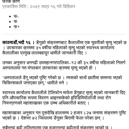
फरक कोण
प्रकाशित मिति : २०७९ भाद्र १६ गते बिहिवार
फ-
फ
फ+
काठमाडौं,भदौ १६ ।
डेंगुको संक्रमणबाट कैलालीमा एक युवतीको मृत्यु भएको छ
। उपचारका क्रममा ३५ वर्षीया महिलाको मृत्यु भएको स्वास्थ्य कार्यालय
कैलालीका प्रमुख लालबहादुर धामीले जानकारी दिए ।
उनका अनुसार धनगढी उपमहानगरपालिका–१२ की ३५ वर्षीया महिलाको निसर्ग
अस्पतालमा गत मंगलबार उपचारका क्रममा मृत्यु भएको हो ।
‘अस्पतालले डेंगु भएको पुष्टि गरेको छ । त्यसको साथै छातीमा समस्या भएको
चिकित्सकले जनाएका छन्,’ धामीले भने ।
स्वास्थ्य कार्यालय कैलालीले टेलिफोन मार्फत डेंगुबाट मृत्यु भएको जानकारी दिए
पनि औपचारिक रूपमा विवरण आइनसकेको इपिडिमियोलोजी तथा रोग
नियन्त्रणको महाशाखाका एक उच्च अधिकारीले बताए ।
महाशाखाका अनुसार गत पुसदेखि हालसम्म २ हजार ८२७ जनामा संक्रमण पुष्टि
भएको छ । देशभर ७२ जिल्लामा डेंगुका बिरामी फेला परेका छन् ।
सबैभन्दा बढी ललितपुरमा एक हजारभन्दा बढीलाई संक्रमण भएको छ ।