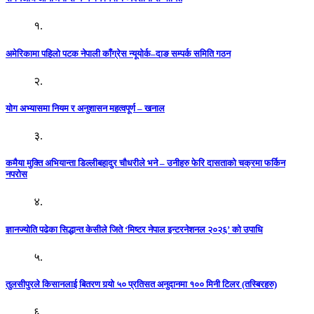
१.
अमेरिकामा पहिलो पटक नेपाली काँग्रेस न्यूयोर्क–दाङ सम्पर्क समिति गठन
२.
योग अभ्यासमा नियम र अनुशासन महत्वपूर्ण – खनाल
३.
कमैया मुक्ति अभियान्ता डिल्लीबहादुर चौधरीले भने – उनीहरु फेरि दासताको चक्रमा फर्किन
नपरोस
४.
ज्ञानज्योति पढेका सिद्धान्त केसीले जिते ‘मिष्टर नेपाल इन्टरनेशनल २०२६’ को उपाधि
५.
तुलसीपुरले किसानलाई बितरण गर्‍यो ५० प्रतिसत अनुदानमा १०० मिनी टिलर (तस्बिरहरु)
६.