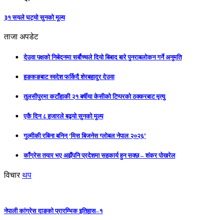
३१ सयले घट्यो सुनको मूल्य
ताजा अपडेट
देउवा पक्षको निबेदनमा सर्बौच्चले दियो बिबाद बारे पुनराबलोकन गर्ने अनुमति
हङकङबाट स्वदेश फर्किदै शेरबहादुर देउवा
तुलसीपुरमा कटाँहाकी २१ बर्षीया केसीको टिप्परको ठक्करबाट मृत्यु
एकै दिन ८ हजारले बढ्यो सुनको मूल्य
गुल्मीकी रबिना बनिन् ‘मिस बिजनेस ग्लोबल नेपाल २०२६’
काँग्रेस तयार भए अझैंपनि प्रदेशमा सहकार्य हुन सक्छ – शंकर पोखरेल
विचार
थप
नेपाली कांग्रेस दाङको प्रारम्भिक इतिहास–१