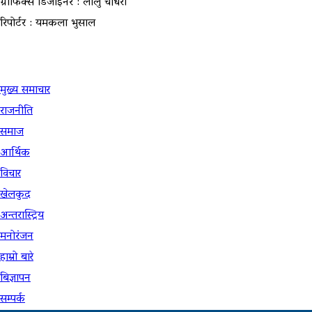
ग्राफिक्स डिजाइनर : लालु चौधरी
रिपोर्टर : यमकला भुसाल
उपयोगी लिंकहरु
मुख्य समाचार
राजनीति
समाज
आर्थिक
विचार
खेलकुद
अन्तरास्ट्रिय
मनोरंजन
हाम्रो बारे
बिज्ञापन
सम्पर्क