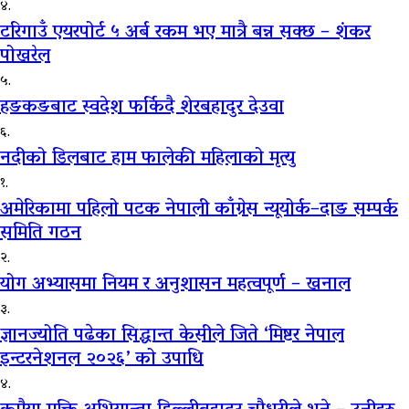
४.
टरिगाउँ एयरपोर्ट ५ अर्ब रकम भए मात्रै बन्न सक्छ – शंकर
पोखरेल
५.
हङकङबाट स्वदेश फर्किदै शेरबहादुर देउवा
६.
नदीको डिलबाट हाम फालेकी महिलाको मृत्यु
१.
अमेरिकामा पहिलो पटक नेपाली काँग्रेस न्यूयोर्क–दाङ सम्पर्क
समिति गठन
२.
योग अभ्यासमा नियम र अनुशासन महत्वपूर्ण – खनाल
३.
ज्ञानज्योति पढेका सिद्धान्त केसीले जिते ‘मिष्टर नेपाल
इन्टरनेशनल २०२६’ को उपाधि
४.