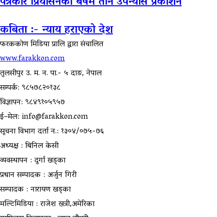
पत्रकार प्रियासनका बर्षमै तीन उपन्यास प्रकाशन
कबिता :- न्याय हराएको देश
फरककोण मिडिया प्रालि द्वारा संचालित
www.farakkon.com
तुलसीपुर उ. म. न. पा.- ५ दाङ, नेपाल
सम्पर्क: ९८५७८२०१३८
विज्ञापन: ९८४९१०५९५७
ई–मेल: info@farakkon.com
सूचना विभाग दर्ता न.: १३०४/०७५-७६
अध्यक्ष : बिनिल केसी
व्यवस्थापन : दुर्गा खड्का
प्रधान सम्पादक : अर्जुन गिरी
सम्पादक : नारायण खड्का
मल्टिमिडिया : राजेश खत्री,अमेरिका