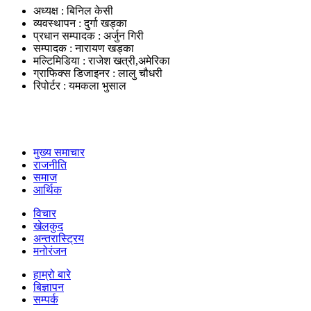
अध्यक्ष : बिनिल केसी
व्यवस्थापन : दुर्गा खड्का
प्रधान सम्पादक : अर्जुन गिरी
सम्पादक : नारायण खड्का
मल्टिमिडिया : राजेश खत्री,अमेरिका
ग्राफिक्स डिजाइनर : लालु चौधरी
रिपोर्टर : यमकला भुसाल
उपयोगी लिंकहरु
मुख्य समाचार
राजनीति
समाज
आर्थिक
विचार
खेलकुद
अन्तरास्ट्रिय
मनोरंजन
हाम्रो बारे
बिज्ञापन
सम्पर्क