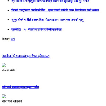
श्रीमति कल्पना मृत्युको २४ घन्टा भित्रै कतार बाट तुलसीपुर आइ पुगे मनोज
नेपाली काग्रेसको क्यालिफोर्निया – दाङ सम्पर्क समिति गठन, डिल्लीराज रेग्मी अध्यक्ष
थुनुवा बोक्ने गाडीले ठक्कर दिदा मोटरसाइकमा सावर एक जनाको मृत्यु
तुलसीपुर – १० बगाउँका राजेन्द्र केसी मृत फेला
विचार
थप
नेपाली कांग्रेस दाङको प्रारम्भिक इतिहास–१
फरक कोण
अनि उनी हावामा मुक्का प्रहार गर्छन
नारायण खड्का