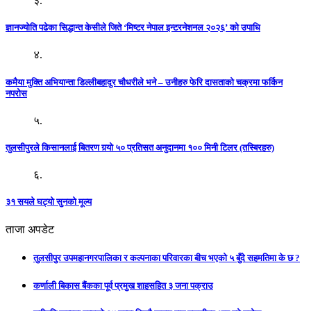
३.
ज्ञानज्योति पढेका सिद्धान्त केसीले जिते ‘मिष्टर नेपाल इन्टरनेशनल २०२६’ को उपाधि
४.
कमैया मुक्ति अभियान्ता डिल्लीबहादुर चौधरीले भने – उनीहरु फेरि दासताको चक्रमा फर्किन
नपरोस
५.
तुलसीपुरले किसानलाई बितरण गर्‍यो ५० प्रतिसत अनुदानमा १०० मिनी टिलर (तस्बिरहरु)
६.
३१ सयले घट्यो सुनको मूल्य
ताजा अपडेट
तुलसीपुर उपमहानगरपालिका र कल्पनाका परिवारका बीच भएको ५ बुँदे सहमतिमा के छ ?
कर्णाली बिकास बैंकका पूर्व प्रमुख शाहसहित ३ जना पक्राउ