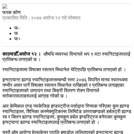
फरक कोण
प्रकाशित मिति : २०७७ असोज १२ गते सोमवार
फ-
फ
फ+
काठमाडौँ,असोज १२ ।
औषधि व्यवस्था विभागले थप ९ वटा स्यानिटाइजरलाई
प्रतिबन्ध लगाएको छ ।
स्यानिटाइजरमा विषाक्त रसायन मिथानेल भेटिएपछि प्रतिबन्ध लगाएको हो ।
इन्स्टायान्ट ह्याण्ड स्यानिटाइजरसम्बन्धी स्तर २०७६ विपरित मानव स्वास्थ्यमा
गम्भीर असर पार्ने विषाक्त रसायन मिथानेल राखिएको र प्रतिबन्ध लगाइएका
स्यानिटाइजरको उत्पादन तथा बिक्री वितरण रोक्न विभागले
सरोकारवालाहरूलाई आग्रह गरेको छ ।
आर केमिकल एण्ड प्याकेजिङ इण्डस्ट्रीज पर्साद्वारा रिप्याक गरिएका कुम ह्याण्ड
स्यानिटाइजर, शिभिका कस्मेक्युटिकल्स लिमिटेड उत्तराखण्डको हर्बलट्री ह्याण्ड
रब र क्लिन ह्याण्ड स्यानिटाइजर, कुमकुम हर्बल इण्डस्ट्रिज बनेपाका कुमकुम
इन्स्ट्यान्ट ह्याण्ड स्यानिटाइजरलाई प्रतिबन्ध लगाएको हो ।
यस्तै ओम आरोग्य हेल्थकेयर प्रालि इमाडोल ललितपुरको इन्स्ट्यान्ट ह्यान्ड