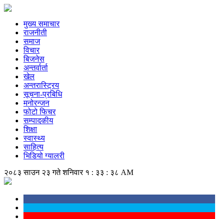
मुख्य समाचार
राजनीती
समाज
विचार
बिजनेस
अन्तर्वार्ता
खेल
अन्तरास्ट्रिय
सूचना-प्रबिधि
मनोरन्जन
फोटो फिचर
सम्पादकीय
शिक्षा
स्वास्थ्य
साहित्य
भिडियो ग्यालरी
२०८३ साउन २३ गते शनिवार
१ : ३३ : ३९ AM