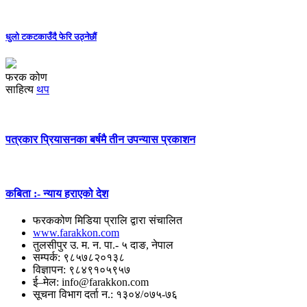
धुलो टकटकाउँदै फेरि उठ्नेछौं
फरक कोण
साहित्य
थप
पत्रकार प्रियासनका बर्षमै तीन उपन्यास प्रकाशन
कबिता :- न्याय हराएको देश
फरककोण मिडिया प्रालि द्वारा संचालित
www.farakkon.com
तुलसीपुर उ. म. न. पा.- ५ दाङ, नेपाल
सम्पर्क: ९८५७८२०१३८
विज्ञापन: ९८४९१०५९५७
ई–मेल: info@farakkon.com
सूचना विभाग दर्ता न.: १३०४/०७५-७६