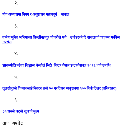
२.
योग अभ्यासमा नियम र अनुशासन महत्वपूर्ण – खनाल
३.
कमैया मुक्ति अभियान्ता डिल्लीबहादुर चौधरीले भने – उनीहरु फेरि दासताको चक्रमा फर्किन
नपरोस
४.
ज्ञानज्योति पढेका सिद्धान्त केसीले जिते ‘मिष्टर नेपाल इन्टरनेशनल २०२६’ को उपाधि
५.
तुलसीपुरले किसानलाई बितरण गर्‍यो ५० प्रतिसत अनुदानमा १०० मिनी टिलर (तस्बिरहरु)
६.
३१ सयले घट्यो सुनको मूल्य
ताजा अपडेट