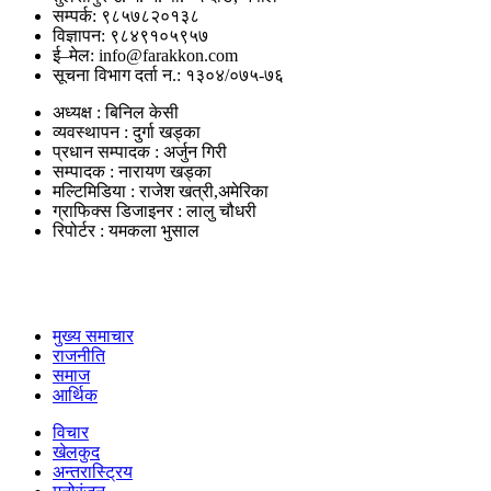
सम्पर्क: ९८५७८२०१३८
विज्ञापन: ९८४९१०५९५७
ई–मेल: info@farakkon.com
सूचना विभाग दर्ता न.: १३०४/०७५-७६
अध्यक्ष : बिनिल केसी
व्यवस्थापन : दुर्गा खड्का
प्रधान सम्पादक : अर्जुन गिरी
सम्पादक : नारायण खड्का
मल्टिमिडिया : राजेश खत्री,अमेरिका
ग्राफिक्स डिजाइनर : लालु चौधरी
रिपोर्टर : यमकला भुसाल
उपयोगी लिंकहरु
मुख्य समाचार
राजनीति
समाज
आर्थिक
विचार
खेलकुद
अन्तरास्ट्रिय