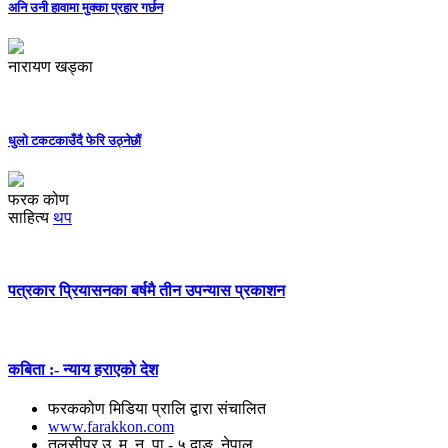
अनि उनी हावामा मुक्का प्रहार गर्छन
नारायण खड्का
धुलो टकटकाउँदै फेरि उठ्नेछौं
फरक कोण
साहित्य
थप
पत्रकार प्रियासनका बर्षमै तीन उपन्यास प्रकाशन
कबिता :- न्याय हराएको देश
फरककोण मिडिया प्रालि द्वारा संचालित
www.farakkon.com
तुलसीपुर उ. म. न. पा.- ५ दाङ, नेपाल