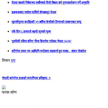
देउवा पक्षको निबेदनमा सर्बौच्चले दियो बिबाद बारे पुनराबलोकन गर्ने अनुमति
हङकङबाट स्वदेश फर्किदै शेरबहादुर देउवा
तुलसीपुरमा कटाँहाकी २१ बर्षीया केसीको टिप्परको ठक्करबाट मृत्यु
एकै दिन ८ हजारले बढ्यो सुनको मूल्य
गुल्मीकी रबिना बनिन् ‘मिस बिजनेस ग्लोबल नेपाल २०२६’
काँग्रेस तयार भए अझैंपनि प्रदेशमा सहकार्य हुन सक्छ – शंकर पोखरेल
विचार
थप
नेपाली कांग्रेस दाङको प्रारम्भिक इतिहास–१
फरक कोण