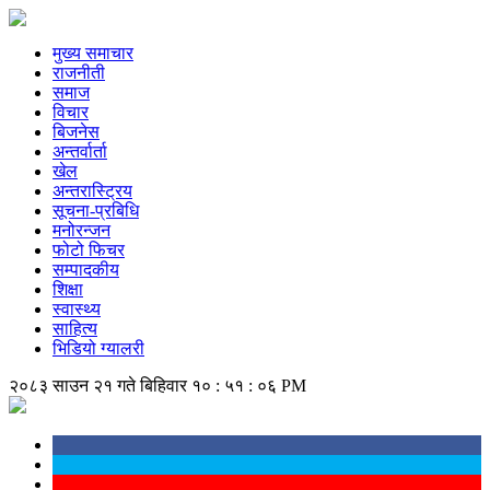
मुख्य समाचार
राजनीती
समाज
विचार
बिजनेस
अन्तर्वार्ता
खेल
अन्तरास्ट्रिय
सूचना-प्रबिधि
मनोरन्जन
फोटो फिचर
सम्पादकीय
शिक्षा
स्वास्थ्य
साहित्य
भिडियो ग्यालरी
२०८३ साउन २१ गते बिहिवार
१० : ५१ : ०६ PM