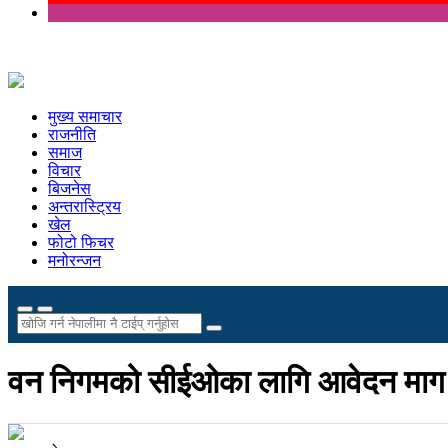
मुख्य समाचार
राजनीति
समाज
विचार
बिजनेस
अन्तरास्ट्रिय
खेल
फोटो फिचर
मनोरन्जन
वन निगमको सीईओका लागि आवेदन माग