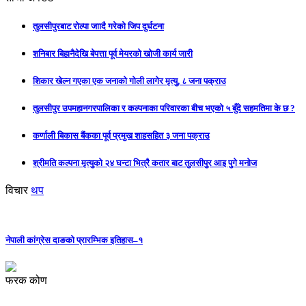
तुलसीपुरबाट रोल्पा जाादै गरेको जिप दुर्घटना
शनिबार बिहानैदेखि बेपत्ता पूर्व मेयरको खोजी कार्य जारी
शिकार खेल्न गएका एक जनाको गोली लागेर मृत्यु, ८ जना पक्राउ
तुलसीपुर उपमहानगरपालिका र कल्पनाका परिवारका बीच भएको ५ बुँदे सहमतिमा के छ ?
कर्णाली बिकास बैंकका पूर्व प्रमुख शाहसहित ३ जना पक्राउ
श्रीमति कल्पना मृत्युको २४ घन्टा भित्रै कतार बाट तुलसीपुर आइ पुगे मनोज
विचार
थप
नेपाली कांग्रेस दाङको प्रारम्भिक इतिहास–१
फरक कोण