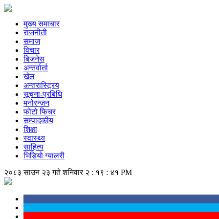
मुख्य समाचार
राजनीती
समाज
विचार
बिजनेस
अन्तर्वार्ता
खेल
अन्तरास्ट्रिय
सूचना-प्रबिधि
मनोरन्जन
फोटो फिचर
सम्पादकीय
शिक्षा
स्वास्थ्य
साहित्य
भिडियो ग्यालरी
२०८३ साउन २३ गते शनिवार
२ : १९ : ४२ PM