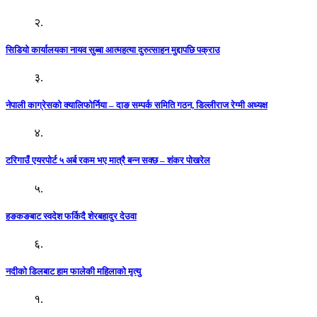
२.
सिडियो कार्यालयका नायव सुब्बा आत्महत्या दुरुत्साहन मुद्दापछि पक्राउ
३.
नेपाली काग्रेसको क्यालिफोर्निया – दाङ सम्पर्क समिति गठन, डिल्लीराज रेग्मी अध्यक्ष
४.
टरिगाउँ एयरपोर्ट ५ अर्ब रकम भए मात्रै बन्न सक्छ – शंकर पोखरेल
५.
हङकङबाट स्वदेश फर्किदै शेरबहादुर देउवा
६.
नदीको डिलबाट हाम फालेकी महिलाको मृत्यु
१.