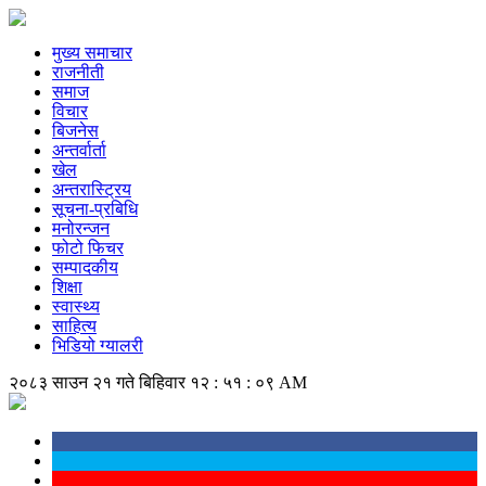
मुख्य समाचार
राजनीती
समाज
विचार
बिजनेस
अन्तर्वार्ता
खेल
अन्तरास्ट्रिय
सूचना-प्रबिधि
मनोरन्जन
फोटो फिचर
सम्पादकीय
शिक्षा
स्वास्थ्य
साहित्य
भिडियो ग्यालरी
२०८३ साउन २१ गते बिहिवार
१२ : ५१ : ०९ AM