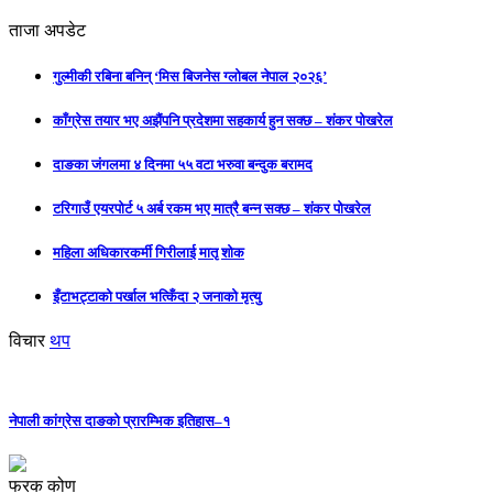
ताजा अपडेट
गुल्मीकी रबिना बनिन् ‘मिस बिजनेस ग्लोबल नेपाल २०२६’
काँग्रेस तयार भए अझैंपनि प्रदेशमा सहकार्य हुन सक्छ – शंकर पोखरेल
दाङका जंगलमा ४ दिनमा ५५ वटा भरुवा बन्दुक बरामद
टरिगाउँ एयरपोर्ट ५ अर्ब रकम भए मात्रै बन्न सक्छ – शंकर पोखरेल
महिला अधिकारकर्मी गिरीलाई मातृ शोक
इँटाभट्टाको पर्खाल भत्किँदा २ जनाको मृत्यु
विचार
थप
नेपाली कांग्रेस दाङको प्रारम्भिक इतिहास–१
फरक कोण