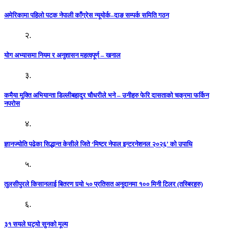
अमेरिकामा पहिलो पटक नेपाली काँग्रेस न्यूयोर्क–दाङ सम्पर्क समिति गठन
२.
योग अभ्यासमा नियम र अनुशासन महत्वपूर्ण – खनाल
३.
कमैया मुक्ति अभियान्ता डिल्लीबहादुर चौधरीले भने – उनीहरु फेरि दासताको चक्रमा फर्किन
नपरोस
४.
ज्ञानज्योति पढेका सिद्धान्त केसीले जिते ‘मिष्टर नेपाल इन्टरनेशनल २०२६’ को उपाधि
५.
तुलसीपुरले किसानलाई बितरण गर्‍यो ५० प्रतिसत अनुदानमा १०० मिनी टिलर (तस्बिरहरु)
६.
३१ सयले घट्यो सुनको मूल्य