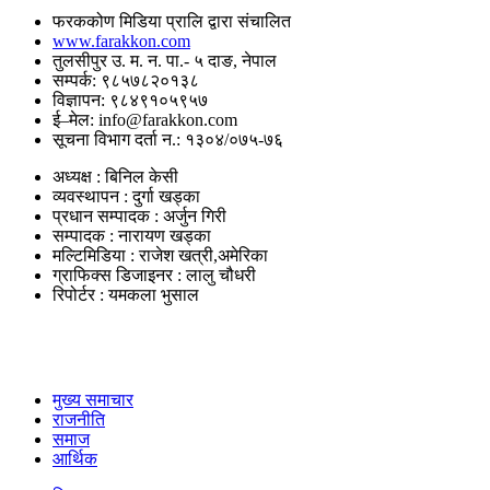
फरककोण मिडिया प्रालि द्वारा संचालित
www.farakkon.com
तुलसीपुर उ. म. न. पा.- ५ दाङ, नेपाल
सम्पर्क: ९८५७८२०१३८
विज्ञापन: ९८४९१०५९५७
ई–मेल: info@farakkon.com
सूचना विभाग दर्ता न.: १३०४/०७५-७६
अध्यक्ष : बिनिल केसी
व्यवस्थापन : दुर्गा खड्का
प्रधान सम्पादक : अर्जुन गिरी
सम्पादक : नारायण खड्का
मल्टिमिडिया : राजेश खत्री,अमेरिका
ग्राफिक्स डिजाइनर : लालु चौधरी
रिपोर्टर : यमकला भुसाल
उपयोगी लिंकहरु
मुख्य समाचार
राजनीति
समाज
आर्थिक