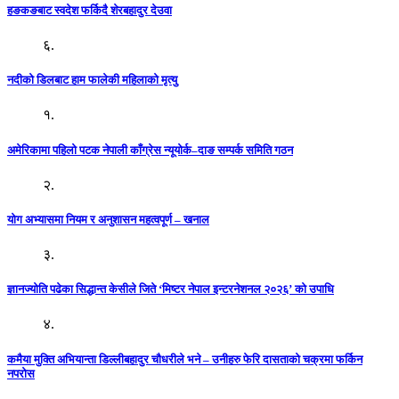
हङकङबाट स्वदेश फर्किदै शेरबहादुर देउवा
६.
नदीको डिलबाट हाम फालेकी महिलाको मृत्यु
१.
अमेरिकामा पहिलो पटक नेपाली काँग्रेस न्यूयोर्क–दाङ सम्पर्क समिति गठन
२.
योग अभ्यासमा नियम र अनुशासन महत्वपूर्ण – खनाल
३.
ज्ञानज्योति पढेका सिद्धान्त केसीले जिते ‘मिष्टर नेपाल इन्टरनेशनल २०२६’ को उपाधि
४.
कमैया मुक्ति अभियान्ता डिल्लीबहादुर चौधरीले भने – उनीहरु फेरि दासताको चक्रमा फर्किन
नपरोस