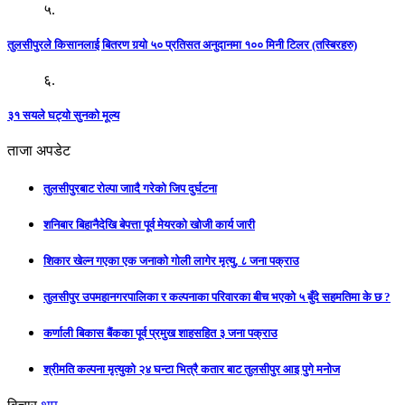
५.
तुलसीपुरले किसानलाई बितरण गर्‍यो ५० प्रतिसत अनुदानमा १०० मिनी टिलर (तस्बिरहरु)
६.
३१ सयले घट्यो सुनको मूल्य
ताजा अपडेट
तुलसीपुरबाट रोल्पा जाादै गरेको जिप दुर्घटना
शनिबार बिहानैदेखि बेपत्ता पूर्व मेयरको खोजी कार्य जारी
शिकार खेल्न गएका एक जनाको गोली लागेर मृत्यु, ८ जना पक्राउ
तुलसीपुर उपमहानगरपालिका र कल्पनाका परिवारका बीच भएको ५ बुँदे सहमतिमा के छ ?
कर्णाली बिकास बैंकका पूर्व प्रमुख शाहसहित ३ जना पक्राउ
श्रीमति कल्पना मृत्युको २४ घन्टा भित्रै कतार बाट तुलसीपुर आइ पुगे मनोज