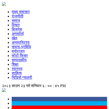
मुख्य समाचार
राजनीती
समाज
विचार
बिजनेस
अन्तर्वार्ता
खेल
अन्तरास्ट्रिय
सूचना-प्रबिधि
मनोरन्जन
फोटो फिचर
सम्पादकीय
शिक्षा
स्वास्थ्य
साहित्य
भिडियो ग्यालरी
२०८३ साउन २३ गते शनिवार
६ : ०० : ४५ PM