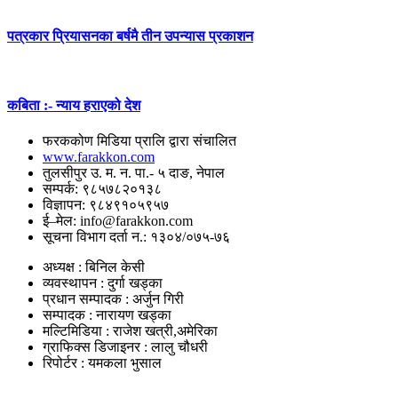
पत्रकार प्रियासनका बर्षमै तीन उपन्यास प्रकाशन
कबिता :- न्याय हराएको देश
फरककोण मिडिया प्रालि द्वारा संचालित
www.farakkon.com
तुलसीपुर उ. म. न. पा.- ५ दाङ, नेपाल
सम्पर्क: ९८५७८२०१३८
विज्ञापन: ९८४९१०५९५७
ई–मेल: info@farakkon.com
सूचना विभाग दर्ता न.: १३०४/०७५-७६
अध्यक्ष : बिनिल केसी
व्यवस्थापन : दुर्गा खड्का
प्रधान सम्पादक : अर्जुन गिरी
सम्पादक : नारायण खड्का
मल्टिमिडिया : राजेश खत्री,अमेरिका
ग्राफिक्स डिजाइनर : लालु चौधरी
रिपोर्टर : यमकला भुसाल