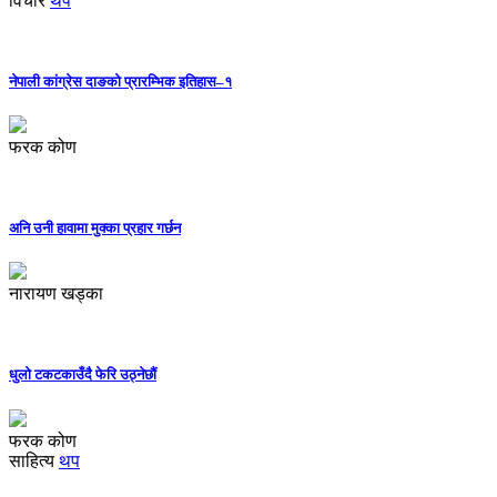
विचार
थप
नेपाली कांग्रेस दाङको प्रारम्भिक इतिहास–१
फरक कोण
अनि उनी हावामा मुक्का प्रहार गर्छन
नारायण खड्का
धुलो टकटकाउँदै फेरि उठ्नेछौं
फरक कोण
साहित्य
थप