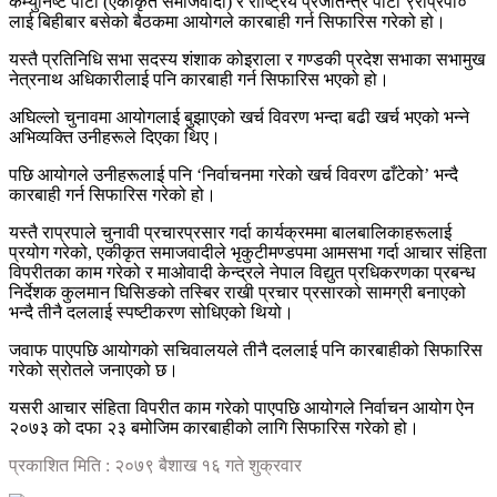
कम्युनिष्ट पार्टी (एकीकृत समाजवादी) र राष्ट्रिय प्रजातन्त्र पार्टी ९राप्रपा०
लाई बिहीबार बसेको बैठकमा आयोगले कारबाही गर्न सिफारिस गरेको हो।
यस्तै प्रतिनिधि सभा सदस्य शंशाक कोइराला र गण्डकी प्रदेश सभाका सभामुख
नेत्रनाथ अधिकारीलाई पनि कारबाही गर्न सिफारिस भएको हो।
अघिल्लो चुनावमा आयोगलाई बुझाएको खर्च विवरण भन्दा बढी खर्च भएको भन्ने
अभिव्यक्ति उनीहरूले दिएका थिए।
पछि आयोगले उनीहरूलाई पनि ‘निर्वाचनमा गरेको खर्च विवरण ढाँटेको’ भन्दै
कारबाही गर्न सिफारिस गरेको हो।
यस्तै राप्रपाले चुनावी प्रचारप्रसार गर्दा कार्यक्रममा बालबालिकाहरूलाई
प्रयोग गरेको, एकीकृत समाजवादीले भृकुटीमण्डपमा आमसभा गर्दा आचार संहिता
विपरीतका काम गरेको र माओवादी केन्द्रले नेपाल विद्युत प्रधिकरणका प्रबन्ध
निर्देशक कुलमान घिसिङको तस्बिर राखी प्रचार प्रसारको सामग्री बनाएको
भन्दै तीनै दललाई स्पष्टीकरण सोधिएको थियो।
जवाफ पाएपछि आयोगको सचिवालयले तीनै दललाई पनि कारबाहीको सिफारिस
गरेको स्रोतले जनाएको छ।
यसरी आचार संहिता विपरीत काम गरेको पाएपछि आयोगले निर्वाचन आयोग ऐन
२०७३ को दफा २३ बमोजिम कारबाहीको लागि सिफारिस गरेको हो।
प्रकाशित मिति : २०७९ बैशाख १६ गते शुक्रवार