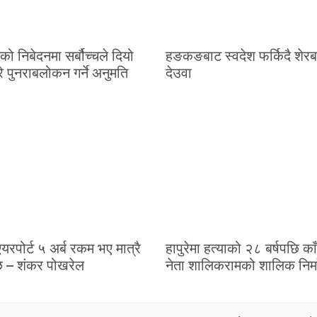
षको निबेदनमा सर्बौच्चले दियो
हङकङबाट स्वदेश फर्किदै शेरब
रे पुनराबलोकन गर्ने अनुमति
देउवा
एयरपोर्ट ५ अर्ब रकम भए मात्रै
हापुरेमा हत्याको २८ बर्षपछि काँ
्छ – शंकर पोखरेल
नेता शालिकरामको शालिक निर्