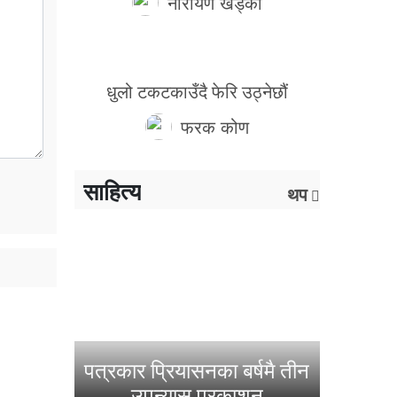
नारायण खड्का
धुलो टकटकाउँदै फेरि उठ्नेछौं
फरक कोण
साहित्य
थप
पत्रकार प्रियासनका बर्षमै तीन
उपन्यास प्रकाशन