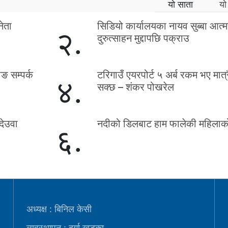
यो साता
यो
नेता
सिडियो कार्यालयका नायव सुब्बा आत्म
२.
दुरुत्साहन मुद्दापछि पक्राउ
ाङ सम्पर्क
टरिगाउँ एयरपोर्ट ५ अर्ब रकम भए मात्र
४.
सक्छ – शंकर पोखरेल
देउवा
नदीको डिलबाट हाम फालेकी महिलाको 
६.
अध्यक्ष : बिनिल केसी
व्यवस्थापन : दुर्गा खड्का