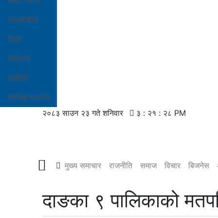
फोटो फिचर
सम्पादकीय
शिक्षा
स्वास्थ्य
साहित्य
भिडियो ग्यालरी
२०८३ साउन २३ गते शनिवार
३ : २१ : २९ PM
मुख्य समाचार
राजनीति
समाज
विचार
बिजनेस
दाङका ९ पालिकाको मतपर