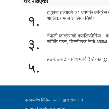
धेरै पढिएको
हापुरेमा हत्याको २८ बर्षपछि काँग्रेस 
१.
शालिकरामको शालिक निर्माण
नेपाली काग्रेसको क्यालिफोर्निया – द
३.
समिति गठन, डिल्लीराज रेग्मी अध्यक्ष
हङकङबाट स्वदेश फर्किदै शेरबहादुर 
५.
फरककोण मिडिया प्रालि द्वारा संचालित
www.farakkon.com