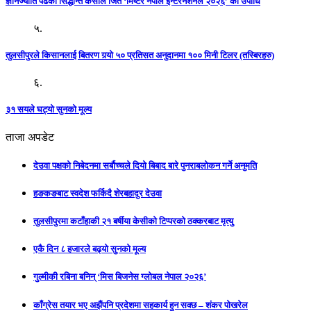
ज्ञानज्योति पढेका सिद्धान्त केसीले जिते ‘मिष्टर नेपाल इन्टरनेशनल २०२६’ को उपाधि
५.
तुलसीपुरले किसानलाई बितरण गर्‍यो ५० प्रतिसत अनुदानमा १०० मिनी टिलर (तस्बिरहरु)
६.
३१ सयले घट्यो सुनको मूल्य
ताजा अपडेट
देउवा पक्षको निबेदनमा सर्बौच्चले दियो बिबाद बारे पुनराबलोकन गर्ने अनुमति
हङकङबाट स्वदेश फर्किदै शेरबहादुर देउवा
तुलसीपुरमा कटाँहाकी २१ बर्षीया केसीको टिप्परको ठक्करबाट मृत्यु
एकै दिन ८ हजारले बढ्यो सुनको मूल्य
गुल्मीकी रबिना बनिन् ‘मिस बिजनेस ग्लोबल नेपाल २०२६’
काँग्रेस तयार भए अझैंपनि प्रदेशमा सहकार्य हुन सक्छ – शंकर पोखरेल