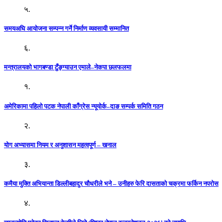
५.
समयअघि आयोजना सम्पन्न गर्ने निर्माण व्यवसायी सम्मानित
६.
मन्त्रालयको भागबण्डा टुँङ्ग्याउन एमाले–नेकपा छलफलमा
१.
अमेरिकामा पहिलो पटक नेपाली काँग्रेस न्यूयोर्क–दाङ सम्पर्क समिति गठन
२.
योग अभ्यासमा नियम र अनुशासन महत्वपूर्ण – खनाल
३.
कमैया मुक्ति अभियान्ता डिल्लीबहादुर चौधरीले भने – उनीहरु फेरि दासताको चक्रमा फर्किन नपरोस
४.