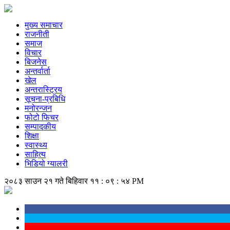
मुख्य समाचार
राजनीती
समाज
विचार
बिजनेस
अन्तर्वार्ता
खेल
अन्तरास्ट्रिय
सूचना-प्रबिधि
मनोरन्जन
फोटो फिचर
सम्पादकीय
शिक्षा
स्वास्थ्य
साहित्य
भिडियो ग्यालरी
२०८३ साउन २१ गते बिहिवार
११ : ०९ : ५५ PM