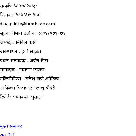
सम्पर्क: ९८५७८२०१३८
विज्ञापन: ९८४९१०५९५७
ई–मेल: info@farakkon.com
सूचना विभाग दर्ता न.: १३०४/०७५-७६
अध्यक्ष : बिनिल केसी
व्यवस्थापन : दुर्गा खड्का
प्रधान सम्पादक : अर्जुन गिरी
सम्पादक : नारायण खड्का
मल्टिमिडिया : राजेश खत्री,अमेरिका
ग्राफिक्स डिजाइनर : लालु चौधरी
रिपोर्टर : यमकला भुसाल
उपयोगी लिंकहरु
मुख्य समाचार
राजनीति