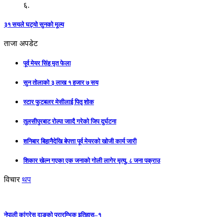
६.
३१ सयले घट्यो सुनको मूल्य
ताजा अपडेट
पूर्व मेयर सिंह मृत फेला
सुन तोलाको ३ लाख १ हजार ७ सय
स्टार फुटबलर मेसीलाई पितृ शोक
तुलसीपुरबाट रोल्पा जाादै गरेको जिप दुर्घटना
शनिबार बिहानैदेखि बेपत्ता पूर्व मेयरको खोजी कार्य जारी
शिकार खेल्न गएका एक जनाको गोली लागेर मृत्यु, ८ जना पक्राउ
विचार
थप
नेपाली कांग्रेस दाङको प्रारम्भिक इतिहास–१