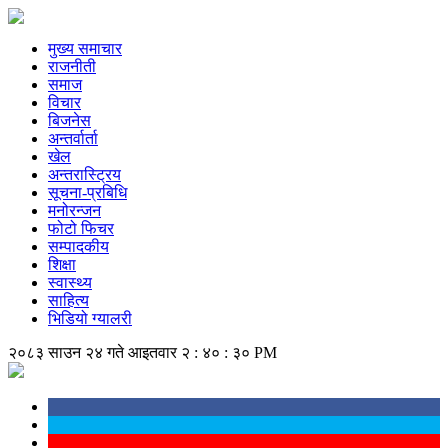
मुख्य समाचार
राजनीती
समाज
विचार
बिजनेस
अन्तर्वार्ता
खेल
अन्तरास्ट्रिय
सूचना-प्रबिधि
मनोरन्जन
फोटो फिचर
सम्पादकीय
शिक्षा
स्वास्थ्य
साहित्य
भिडियो ग्यालरी
२०८३ साउन २४ गते आइतवार
२ : ४० : ३० PM