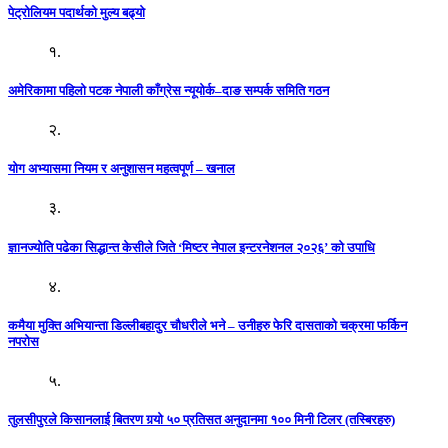
पेट्रोलियम पदार्थको मुल्य बढ्याे
१.
अमेरिकामा पहिलो पटक नेपाली काँग्रेस न्यूयोर्क–दाङ सम्पर्क समिति गठन
२.
योग अभ्यासमा नियम र अनुशासन महत्वपूर्ण – खनाल
३.
ज्ञानज्योति पढेका सिद्धान्त केसीले जिते ‘मिष्टर नेपाल इन्टरनेशनल २०२६’ को उपाधि
४.
कमैया मुक्ति अभियान्ता डिल्लीबहादुर चौधरीले भने – उनीहरु फेरि दासताको चक्रमा फर्किन
नपरोस
५.
तुलसीपुरले किसानलाई बितरण गर्‍यो ५० प्रतिसत अनुदानमा १०० मिनी टिलर (तस्बिरहरु)