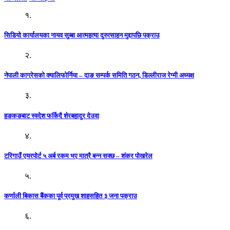
१.
सिडियो कार्यालयका नायव सुब्बा आत्महत्या दुरुत्साहन मुद्दापछि पक्राउ
२.
नेपाली काग्रेसको क्यालिफोर्निया – दाङ सम्पर्क समिति गठन, डिल्लीराज रेग्मी अध्यक्ष
३.
हङकङबाट स्वदेश फर्किदै शेरबहादुर देउवा
४.
टरिगाउँ एयरपोर्ट ५ अर्ब रकम भए मात्रै बन्न सक्छ – शंकर पोखरेल
५.
कर्णाली बिकास बैंकका पूर्व प्रमुख शाहसहित ३ जना पक्राउ
६.