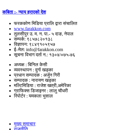
कबिता :- न्याय हराएको देश
फरककोण मिडिया प्रालि द्वारा संचालित
www.farakkon.com
तुलसीपुर उ. म. न. पा.- ५ दाङ, नेपाल
सम्पर्क: ९८५७८२०१३८
विज्ञापन: ९८४९१०५९५७
ई–मेल: info@farakkon.com
सूचना विभाग दर्ता न.: १३०४/०७५-७६
अध्यक्ष : बिनिल केसी
व्यवस्थापन : दुर्गा खड्का
प्रधान सम्पादक : अर्जुन गिरी
सम्पादक : नारायण खड्का
मल्टिमिडिया : राजेश खत्री,अमेरिका
ग्राफिक्स डिजाइनर : लालु चौधरी
रिपोर्टर : यमकला भुसाल
उपयोगी लिंकहरु
मुख्य समाचार
राजनीति